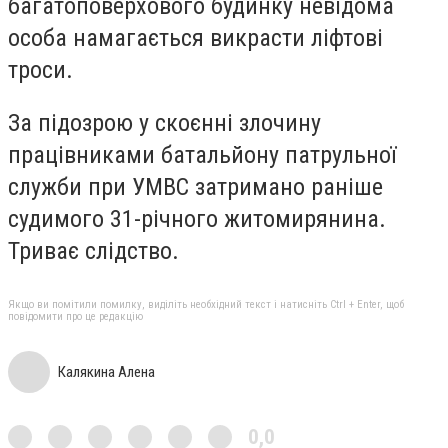
багатоповерхового будинку невідома
особа намагається викрасти ліфтові
троси.
За підозрою у скоєнні злочину
працівниками батальйону патрульної
служби при УМВС затримано раніше
судимого 31-річного житомирянина.
Триває слідство.
Якщо ви помітили помилку, виділіть необхідний текст і натисніть Ctrl + Enter, щоб
повідомити про це редакцію
Калякина Алена
0,0