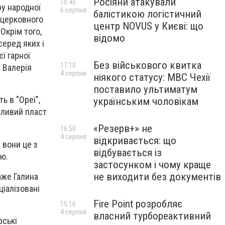
Росіяни атакували
10:45
ру народної
6 серпня
балістикою логістичний
 церковного
центр NOVUS у Києві: що
Окрім того,
відомо
серед яких і
ї гарної
Без військового квитка
17:10
у Валерія
4 серпня
ніякого статусу: МВС Чехії
поставило ультиматум
ь в "Ореї",
українським чоловікам
бливий пласт
«Резерв+» не
16:50
4 серпня
відкривається: що
 вони це з
відбувається із
ю.
застосунком і чому краще
не виходити без документів
аже Галина
ціалізовані
Fire Point розробляє
15:16
4 серпня
власний турбореактивний
рські