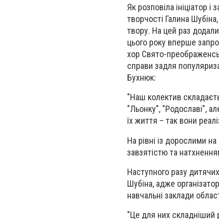
Як розповіла ініціатор 
творчості Галина Шубіна
твору. На цей раз додали
цього року вперше запрос
хор Свято-преображенськ
справи задля популяриза
Бухнюк:
"Наш колектив складаєтьс
"Льонку", "Родославі", 
їх життя – так вони реал
На рівні із дорослими на
завзятістю та натхнення
Наступного разу дитячих
Шубіна, адже організатор
навчальні заклади облас
"Це для них складніший р