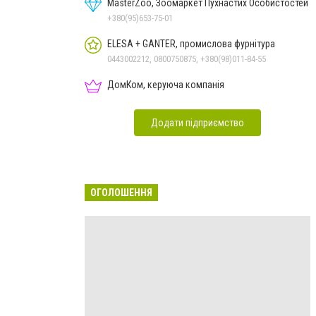
MasterZoo, Зоомаркет Пухнастих Особистостей
+380(95)653-75-01
ELESA + GANTER, промислова фурнітура
0443002212, 0800750875, +380(98)011-84-55
ДомКом, керуюча компанія
Додати підприємство
ОГОЛОШЕННЯ