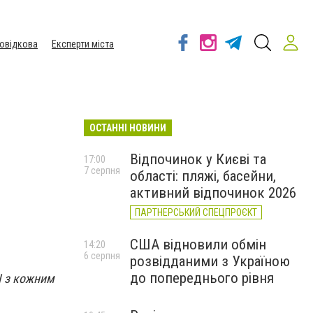
овідкова
Експерти міста
ОСТАННІ НОВИНИ
Відпочинок у Києві та
17:00
7 серпня
області: пляжі, басейни,
активний відпочинок 2026
ПАРТНЕРСЬКИЙ СПЕЦПРОЄКТ
США відновили обмін
14:20
6 серпня
розвідданими з Україною
до попереднього рівня
І з кожним