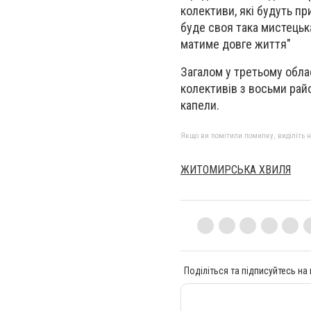
колективи, які будуть пр
буде своя така мистецьк
матиме довге життя"
Загалом у третьому обла
колективів з восьми район
капели.
Якщо ви помітили помилку, виділіть нео
ЖИТОМИРСЬКА ХВИЛЯ
Поділіться та підписуйтесь на