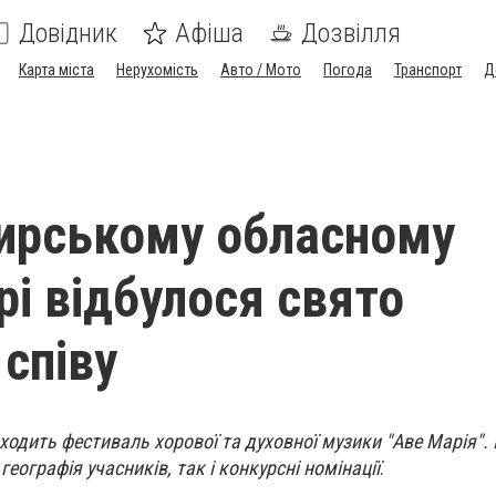
Довідник
Афіша
Дозвілля
Карта міста
Нерухомість
Авто / Мото
Погода
Транспорт
Д
ирському обласному
рі відбулося свято
 співу
оходить фестиваль хорової та духовної музики "Аве Марія". 
ографія учасників, так і конкурсні номінації
.