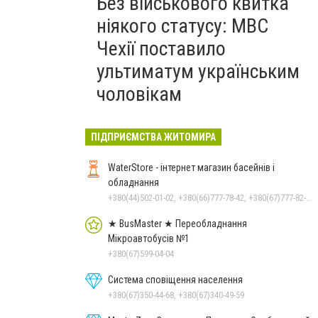
Без військового квитка
ніякого статусу: МВС
Чехії поставило
ультиматум українським
чоловікам
ПІДПРИЄМСТВА ЖИТОМИРА
WaterStore - інтернет магазин басейнів і
обладнання
+380(44)502-01-02, +380(66)777-78-42, +380(67)777-82-19, +380(67)890-80-80, +380(73)890-80-80, +380(44)502-01-03
★ BusMaster ★ Переобладнання
Мікроавтобусів №1
+380(67)599-04-04
Система сповіщення населення
+380(67)350-44-68, +380(67)340-49-59