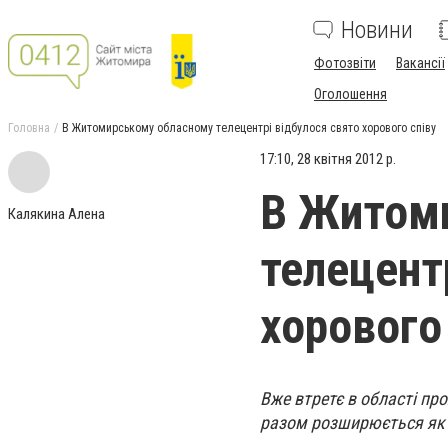
Новини
Фотозвіти
Вакансії
Оголошення
Головна
В Житомирському обласному телецентрі відбулося свято хорового співу
17:10, 28 квітня 2012 р.
В Житом
Калякина Алена
телецент
хорового
Вже втретє в області пр
разом розширюється як ге