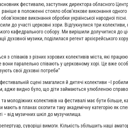
і засновник фестивалю, заступник директора обласного Цент
, раніше в положенні стояло обов’язкове виконання одного
 обов’язкове виконання обробки української народної пісні. 
или до участі церковні хори. Відгукнулися три колективи, 
ого кафедрального собору. Ми вирішили долучитися до ціє
ції духовної музики, поділилася регент архієрейського хор
я з співаків з різних хорових колективів міста, які працюют
але вони паралельно співають у церковному хорі. Це вже осо
ізують свої духовні потреби"
 фестивальній сцені змагалися й дитячі колективи –І робили
м, адже видно було, що діти займаються улюбленою справо
 та молодіжних колективів на фестивалі має бути більше, к
и мають в планах охопити таку академічну категорію як спе
ті – від музичних шкіл до музучилища.
епертуар, суворіші вимоги. Кількість збільшить наші амато