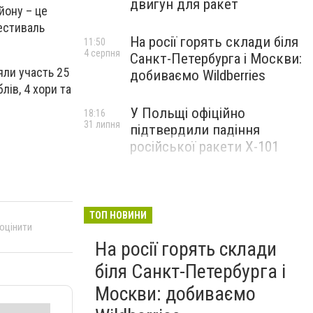
двигун для ракет
йону – це
естиваль
На росії горять склади біля
11:50
4 серпня
Санкт-Петербурга і Москви:
яли участь 25
добиваємо Wildberries
лів, 4 хори та
У Польщі офіційно
18:16
31 липня
підтвердили падіння
російської ракети Х-101
ТОП НОВИНИ
 оцінити
На росії горять склади
біля Санкт-Петербурга і
Москви: добиваємо