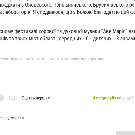
иїжджати з Олевського, Попільнянського, Брусилівського ра
а лабораторія. Я сподіваюся, що з Божою благодаттю цей ф
сному фестивалі хорової та духовної музики "Аве Марія" вз
ів та трьох міст області, серед них - 6 - дитячих, 13 ансамб
бхідний текст і натисніть Ctrl + Enter, щоб повідомити про це редакцію
0,0
Оцініть першим
Авторизуйтесь
, щоб
 наші джерела