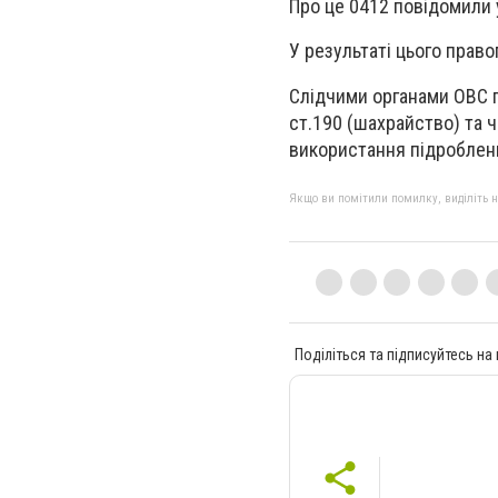
Про це 0412 повідомили 
У результаті цього прав
Слідчими органами ОВС п
ст.190 (шахрайство) та ч.
використання підроблени
Якщо ви помітили помилку, виділіть нео
Поділіться та підписуйтесь на