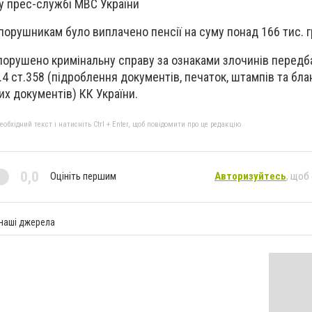
у прес-службі МВС України
опорушникам було виплачено пенсії на суму понад 166 тис. 
орушено кримінальну справу за ознаками злочинів передб
4 ст.358 (підроблення документів, печаток, штампів та бланк
х документів) КК України.
бхідний текст і натисніть Ctrl + Enter, щоб повідомити про це редакцію
0,0
Оцініть першим
Авторизуйтесь
, щоб
 наші джерела