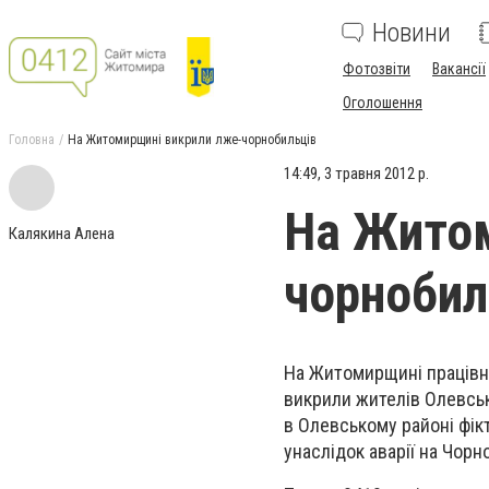
Новини
Фотозвіти
Вакансії
Оголошення
Головна
На Житомирщині викрили лже-чорнобильців
14:49, 3 травня 2012 р.
На Житом
Калякина Алена
чорнобил
На Житомирщині працівн
викрили жителів Олевськ
в Олевському районі фік
унаслідок аварії на Чорн