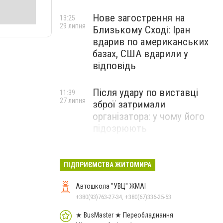
Нове загострення на
13:25
29 липня
Близькому Сході: Іран
вдарив по американських
базах, США вдарили у
відповідь
Після удару по виставці
11:39
27 липня
зброї затримали
організатора: у чому його
підозрюють
ПІДПРИЄМСТВА ЖИТОМИРА
Автошкола "УВЦ" ЖМАІ
+380(93)763-27-34, +380(67)336-25-53
★ BusMaster ★ Переобладнання