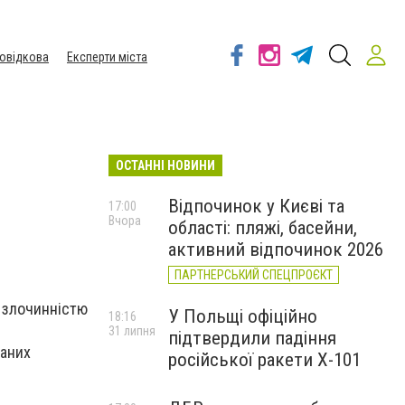
овідкова
Експерти міста
ОСТАННІ НОВИНИ
Відпочинок у Києві та
17:00
Вчора
області: пляжі, басейни,
активний відпочинок 2026
ПАРТНЕРСЬКИЙ СПЕЦПРОЄКТ
 злочинністю
У Польщі офіційно
18:16
31 липня
підтвердили падіння
маних
російської ракети Х-101