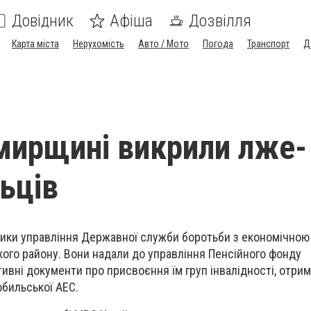
Довідник
Афіша
Дозвілля
Карта міста
Нерухомість
Авто / Мото
Погода
Транспорт
Д
ирщині викрили лже-
ьців
ики управління Державної служби боротьби з економічною
ого району. Вони надали до управління Пенсійного фонду
тивні документи про присвоєння їм груп інвалідності, отри
обильської АЕС.