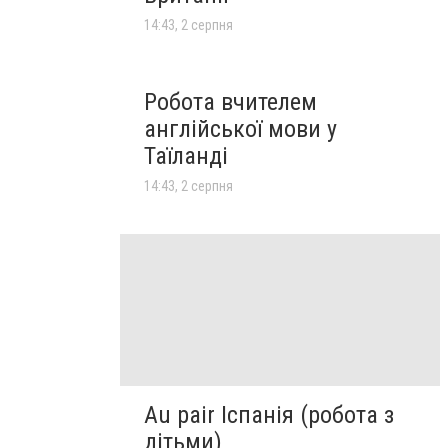
14:43, 2 серпня
Робота вчителем
англійської мови у
Таїланді
14:43, 2 серпня
Au pair Іспанія (робота з
дітьми)