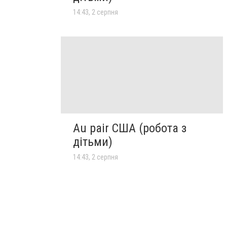
14:43, 2 серпня
Au pair США (робота з
дітьми)
14:43, 2 серпня