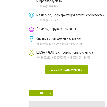
Мікроавтобусів №1
+380(67)599-04-04
MasterZoo, Зоомаркет Пухнастих Особистостей
+380(95)653-75-01
ДомКом, керуюча компанія
Система сповіщення населення
+380(67)340-49-59, +380(67)350-44-68
ELESA + GANTER, промислова фурнітура
0443002212, 0800750875, +380(98)011-84-55
Додати підприємство
ОГОЛОШЕННЯ