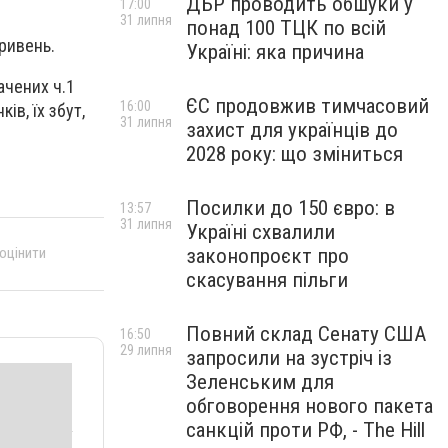
ДБР проводить обшуки у
17:00
31 липня
понад 100 ТЦК по всій
гривень.
Україні: яка причина
ачених ч.1
ЄС продовжив тимчасовий
16:00
ів, їх збут,
31 липня
захист для українців до
2028 року: що зміниться
Посилки до 150 євро: в
13:57
31 липня
Україні схвалили
законопроєкт про
 оцінити
скасування пільги
Повний склад Сенату США
16:50
29 липня
запросили на зустріч із
Зеленським для
обговорення нового пакета
санкцій проти РФ, - The Hill