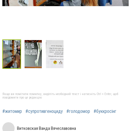
Якщо ви помітили помилку, виділіть необхідний текст і натисніть Ctrl + Enter, щоб
повідомити про це редакцію
#житомир
#супротивгеноциду
#голодомор
#буккросінг
Витковская Ванда Вячеславовна