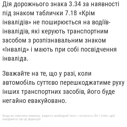
Дія дорожнього знака 3.34 за наявності
під знаком таблички 7.18 «Крім
інвалідів» не поширюється на водіїв-
інвалідів, які керують транспортним
засобом з розпізнавальним знаком
«Інвалід» і мають при собі посвідчення
інваліда.
Зважайте на те, що у разі, коли
автомобіль суттєво перешкоджатиме руху
інших транспортних засобів, його буде
негайно евакуйовано.
Якщо ви помітили помилку, виділіть необхідний текст і натисніть Ctrl + Enter, щоб
повідомити про це редакцію