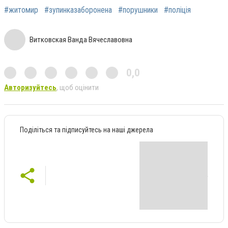
#житомир
#зупинказаборонена
#порушники
#поліція
Витковская Ванда Вячеславовна
0,0
Авторизуйтесь
, щоб оцінити
Поділіться та підписуйтесь на наші джерела