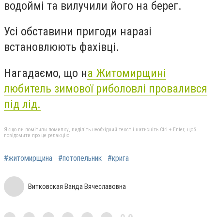
водоймі та вилучили його на берег.
Усі обставини пригоди наразі
встановлюють фахівці.
Нагадаємо, що н
а Житомирщині
любитель зимової риболовлі провалився
під лід.
Якщо ви помітили помилку, виділіть необхідний текст і натисніть Ctrl + Enter, щоб
повідомити про це редакцію
#житомирщина
#потопельник
#крига
Витковская Ванда Вячеславовна