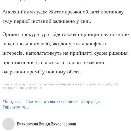
Апеляційним судом Житомирської області постанову
суду першої інстанції залишено у силі.
Органи прокуратури, відстоюючи принципову позицію
щодо посадових осіб, які допустили конфлікт
інтересів, наполягатимуть на прийнятті судом рішення
про стягнення із сільського голови незаконно
одержаної премії у повному обсязі.
Якщо ви помітили помилку, виділіть необхідний текст і натисніть Ctrl + Enter, щоб
повідомити про це редакцію
#бердичів
#премія
#сільськийголова
#корупція
#прокуратура
Витковская Ванда Вячеславовна