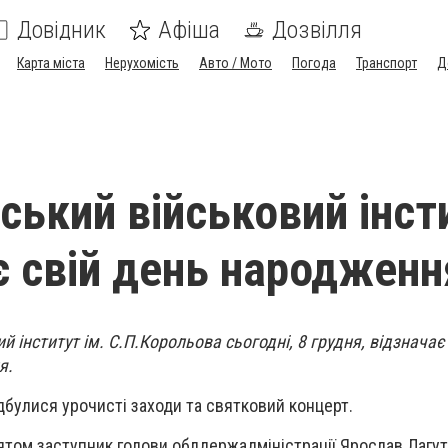
Довідник
Афіша
Дозвілля
Карта міста
Нерухомість
Авто / Мото
Погода
Транспорт
Д
ький військовий інст
є свій день народженн
 інститут ім. С.П.Корольова сьогодні, 8 грудня, відзначає
я.
ідбулися урочисті заходи та святковий концерт.
вятом заступник голови облдержадміністрації Ярослав Лагу