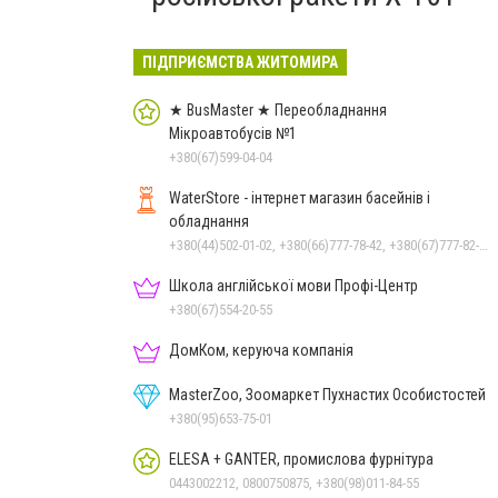
ПІДПРИЄМСТВА ЖИТОМИРА
★ BusMaster ★ Переобладнання
Мікроавтобусів №1
+380(67)599-04-04
WaterStore - інтернет магазин басейнів і
обладнання
+380(44)502-01-02, +380(66)777-78-42, +380(67)777-82-19, +380(67)890-80-80, +380(73)890-80-80, +380(44)502-01-03
Школа англійської мови Профі-Центр
+380(67)554-20-55
ДомКом, керуюча компанія
MasterZoo, Зоомаркет Пухнастих Особистостей
+380(95)653-75-01
ELESA + GANTER, промислова фурнітура
0443002212, 0800750875, +380(98)011-84-55