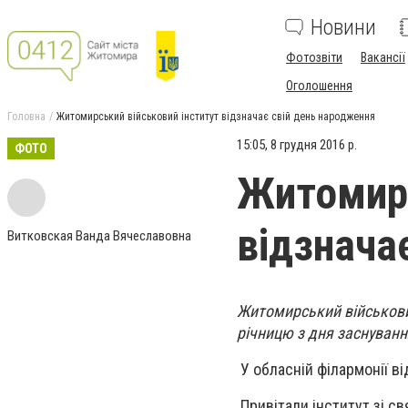
Новини
Фотозвіти
Вакансії
Оголошення
Головна
Житомирський військовий інститут відзначає свій день народження
15:05, 8 грудня 2016 р.
ФОТО
Житомирс
відзнача
Витковская Ванда Вячеславовна
Житомирський військовий
річницю з дня заснуванн
У обласній філармонії в
Привітали інститут зі с