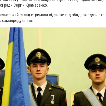
ої ради Сергій Крамаренко.
рсантський склад отримали відзнаки від облдержадміністрац
го самоврядування.