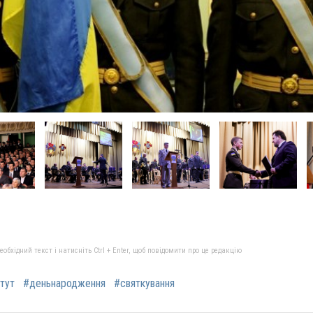
бхідний текст і натисніть Ctrl + Enter, щоб повідомити про це редакцію
итут
#деньнародження
#святкування