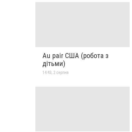
Au pair США (робота з
дітьми)
14:43, 2 серпня