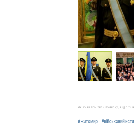
Якщо ви помітили помилку, виділіть нео
#житомир
#військовийінст