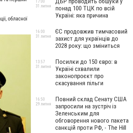
ДБР проводить обшуки у
17:00
31 липня
понад 100 ТЦК по всій
Україні: яка причина
ії, обласної
ЄС продовжив тимчасовий
16:00
31 липня
захист для українців до
2028 року: що зміниться
Посилки до 150 євро: в
13:57
31 липня
Україні схвалили
законопроєкт про
скасування пільги
Повний склад Сенату США
16:50
29 липня
запросили на зустріч із
Зеленським для
обговорення нового пакета
санкцій проти РФ, - The Hill