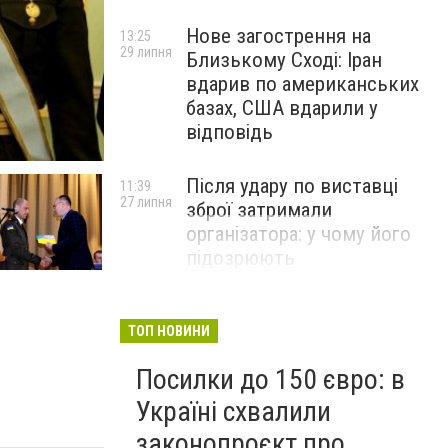
Нове загострення на
13:25
29 липня
Близькому Сході: Іран
вдарив по американських
базах, США вдарили у
відповідь
Після удару по виставці
11:39
27 липня
зброї затримали
організатора: у чому його
підозрюють
ТОП НОВИНИ
Посилки до 150 євро: в
Україні схвалили
законопроєкт про