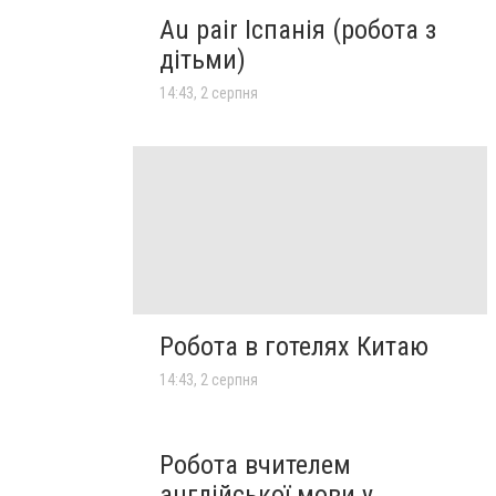
Au pair Іспанія (робота з
дітьми)
14:43, 2 серпня
Робота в готелях Китаю
14:43, 2 серпня
Робота вчителем
англійської мови у