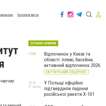
овідкова
Експерти міста
ОСТАННІ НОВИНИ
итут
Відпочинок у Києві та
17:00
області: пляжі, басейни,
я
активний відпочинок 2026
ПАРТНЕРСЬКИЙ СПЕЦПРОЄКТ
 чергову
У Польщі офіційно
18:16
31 липня
підтвердили падіння
російської ракети Х-101
та та перший