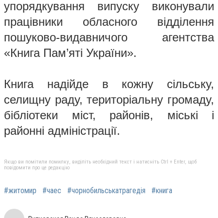
упорядкування випуску виконували
працівники обласного відділення
пошуково-видавничого агентства
«Книга Пам’яті України».
Книга надійде в кожну сільську,
селищну раду, територіальну громаду,
бібліотеки міст, районів, міські і
районні адміністрації.
Якщо ви помітили помилку, виділіть необхідний текст і натисніть Ctrl + Enter, щоб
повідомити про це редакцію
#житомир
#чаес
#чорнобильськатрагедія
#книга