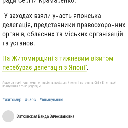
ради Сергій Крамаренко.
У заходах взяли участь японська
делегація, представники правоохоронних
органів, обласних та міських організацій
та установ.
На Житомирщині з тижневим візитом
перебуває делегація з Японії
.
Якщо ви помітили помилку, виділіть необхідний текст і натисніть Ctrl + Enter, щоб
повідомити про це редакцію
#житомир
#чаес
#вшанування
Витковская Ванда Вячеславовна