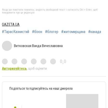
Якщо ви помітили помилку, виділіть необхідний текст і натисніть Ctrl + Enter, щоб
повідомити про це редакцію
GAZETA.UA
#ТарасКазнистий
#бізон
#блогер
#житомирщина
#канада
Витковская Ванда Вячеславовна
0,0
Авторизуйтесь
, щоб оцінити
Поділіться та підписуйтесь на наші джерела