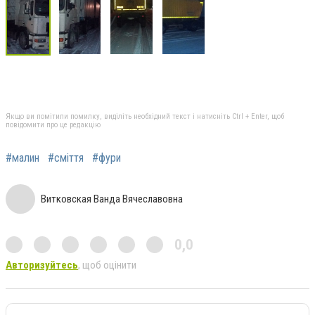
Якщо ви помітили помилку, виділіть необхідний текст і натисніть Ctrl + Enter, щоб
повідомити про це редакцію
#малин
#сміття
#фури
Витковская Ванда Вячеславовна
0,0
Авторизуйтесь
, щоб оцінити