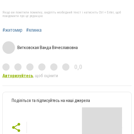
Якщо ви помітили помилку, виділіть необхідний текст і натисніть Ctrl + Enter, щоб
повідомити про це редакцію
#житомир
#ялинка
Витковская Ванда Вячеславовна
0,0
Авторизуйтесь
, щоб оцінити
Поділіться та підписуйтесь на наші джерела