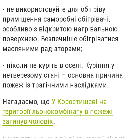
- не використовуйте для обігріву
приміщення саморобні обігрівачі,
особливо з відкритою нагрівальною
поверхнею. Безпечніше обігріватися
масляними радіаторами;
- ніколи не куріть в оселі. Куріння у
нетверезому стані – основна причина
пожеж із трагічними наслідками.
Нагадаємо, що
У Коростишеві на
території льонокомбінату в пожежі
загинув чоловік
.
Якщо ви помітили помилку, виділіть необхідний текст і натисніть Ctrl + Enter, щоб