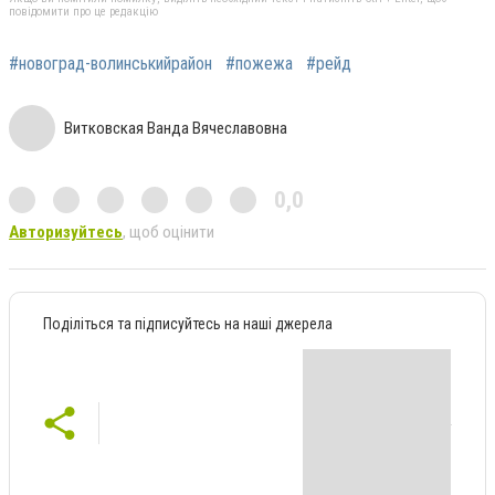
повідомити про це редакцію
#новоград-волинськийрайон
#пожежа
#рейд
Витковская Ванда Вячеславовна
0,0
Авторизуйтесь
, щоб оцінити
Поділіться та підписуйтесь на наші джерела