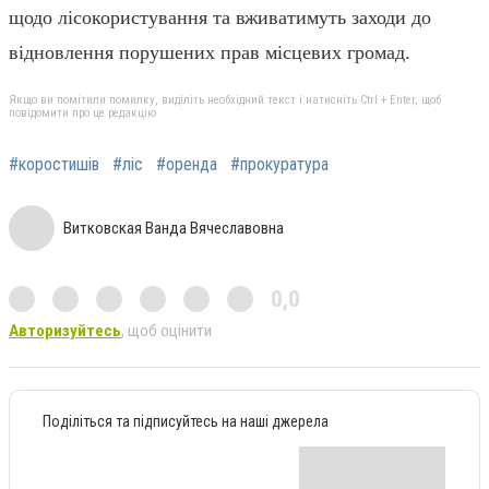
щодо лісокористування та вживатимуть заходи до
відновлення порушених прав місцевих громад.
Якщо ви помітили помилку, виділіть необхідний текст і натисніть Ctrl + Enter, щоб
повідомити про це редакцію
#коростишів
#ліс
#оренда
#прокуратура
Витковская Ванда Вячеславовна
0,0
Авторизуйтесь
, щоб оцінити
Поділіться та підписуйтесь на наші джерела