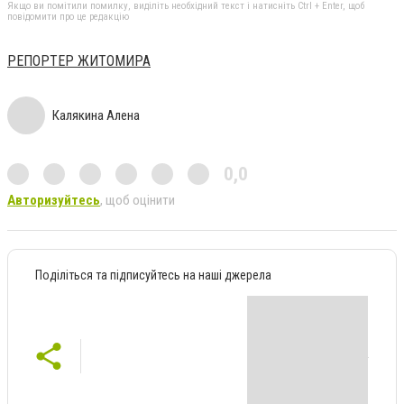
Якщо ви помітили помилку, виділіть необхідний текст і натисніть Ctrl + Enter, щоб
повідомити про це редакцію
РЕПОРТЕР ЖИТОМИРА
Калякина Алена
0,0
Авторизуйтесь
, щоб оцінити
Поділіться та підписуйтесь на наші джерела