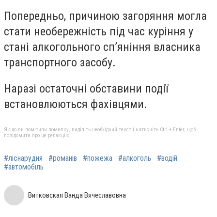
Попередньо, причиною загоряння могла
стати необережність під час куріння у
стані алкогольного сп’яніння власника
транспортного засобу.
Наразі остаточні обставини події
встановлюються фахівцями.
Якщо ви помітили помилку, виділіть необхідний текст і натисніть Ctrl + Enter, щоб
повідомити про це редакцію
#ліснарудня
#романів
#пожежа
#алкоголь
#водій
#автомобіль
Витковская Ванда Вячеславовна