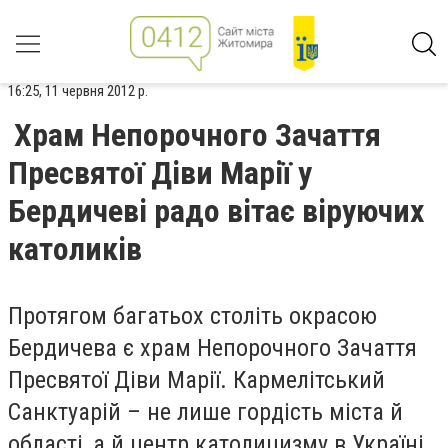
16:25, 11 червня 2012 р.
Храм Непорочного Зачаття
Пресвятої Діви Марії у
Бердичеві радо вітає віруючих
католиків
Протягом багатьох століть окрасою
Бердичева є храм Непорочного Зачаття
Пресвятої Діви Марії. Кармелітський
Санктуарій – не лише гордість міста й
області, а й центр католицизму в Україні.