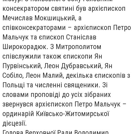
консекратором святині був архієпископ
Мечислав Мокшицький, а
співконсекраторами – архієпископ Петро
Мальчук та єпископ Станіслав
Широкорадюк. З Митрополитом
співслужили також єпископи Ян
Пурвінський, Леон Дубравський, Ян
Собіло, Леон Малий, декілька єпископів з
Польщі та численні священики. Зі
словами проповіді до усіх зібраних
звернувся архієпископ Петро Мальчук –
ординарій Київсько-Житомирської
дієцезії.
Голова Верховної Ради Володимир