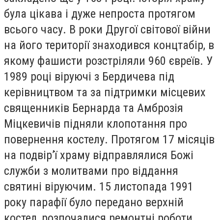
була цікава і дуже непроста протягом
всього часу. В роки Другої світової війни
на його території знаходився концтабір, в
якому фашисти розстріляли 960 євреїв. У
1989 році віруючі з Бердичева під
керівництвом та за підтримки місцевих
священників Бернарда та Амброзія
Міцкевичів підняли клопотання про
повернення костелу. Протягом 17 місяців
на подвір’ї храму відправлялися Божі
служби з молитвами про віддання
святині віруючим. 15 листопада 1991
року парафії було передано верхній
костел, розпочалися ремонтні роботи.