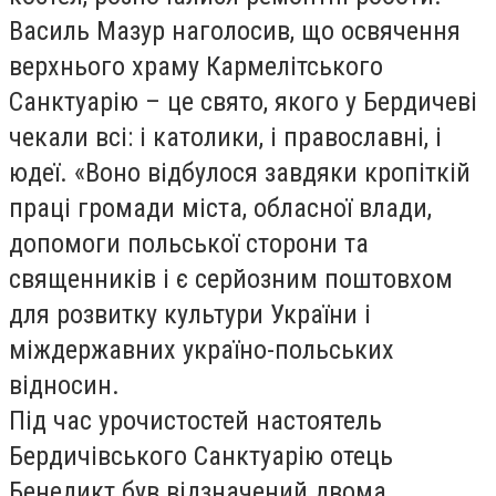
Василь Мазур наголосив, що освячення
верхнього храму Кармелітського
Санктуарію – це свято, якого у Бердичеві
чекали всі: і католики, і православні, і
юдеї. «Воно відбулося завдяки кропіткій
праці громади міста, обласної влади,
допомоги польської сторони та
священників і є серйозним поштовхом
для розвитку культури України і
міждержавних україно-польських
відносин.
Під час урочистостей настоятель
Бердичівського Санктуарію отець
Бенедикт був відзначений двома