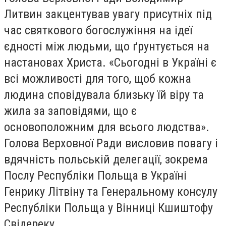
Литвин закцентував увагу присутніх під
час святкового богослужіння на ідеї
єдності між людьми, що ґрунтується на
настановах Христа. «Сьогодні в Україні є
всі можливості для того, щоб кожна
людина сповідувала близьку їй віру та
жила за заповідями, що є
основоположним для всього людства».
Голова Верховної Ради висловив повагу і
вдячність польській делегації, зокрема
Послу Республіки Польща в Україні
Генрику Літвіну та Генеральному консулу
Республіки Польща у Вінниці Кшиштофу
Свідереку.