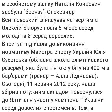
в особистому заліку Наталія Концевич
здобула “бронзу”, Олександр
Венгловський фінішував четвертим а
Олексій Білорус посів 5 місце серед
молоді та 8 серед дорослих.
Впритул підійшла до виконання
нормативу Майстра спорту України Юлія
Сухотська (обласна школа олімпійського
резерву), яка була п'ятою у бігу на 400 м з
бар'єрами (тренер — Алла Ледньова).
Сьогодні, 11 червня 2012 року, наша
збірна потужним складом повернулася
до Ялти для участі у чемпіонаті України
серед дорослих спортсменів. Тож, в