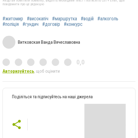
Якщо ви помітили помилку, виділіть необхідний текст і натисніть Ctrl + Enter, щоб
повідомити про це редакцію
#житомир
#високапіч
#маршрутка
#водій
#алкоголь
#поліція
#гундич
#договір
#конкурс
Витковская Ванда Вячеславовна
0,0
Авторизуйтесь
, щоб оцінити
Поділіться та підписуйтесь на наші джерела