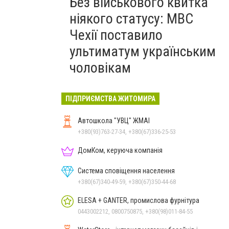
Без військового квитка
ніякого статусу: МВС
Чехії поставило
ультиматум українським
чоловікам
ПІДПРИЄМСТВА ЖИТОМИРА
Автошкола "УВЦ" ЖМАІ
+380(93)763-27-34, +380(67)336-25-53
ДомКом, керуюча компанія
Система сповіщення населення
+380(67)340-49-59, +380(67)350-44-68
ELESA + GANTER, промислова фурнітура
0443002212, 0800750875, +380(98)011-84-55