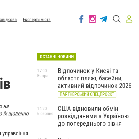
овідкова
Експерти міста
ОСТАННІ НОВИНИ
Відпочинок у Києві та
17:00
Вчора
області: пляжі, басейни,
ів
активний відпочинок 2026
ПАРТНЕРСЬКИЙ СПЕЦПРОЄКТ
о на
США відновили обмін
14:20
о їх щоденно
6 серпня
розвідданими з Україною
до попереднього рівня
и управління