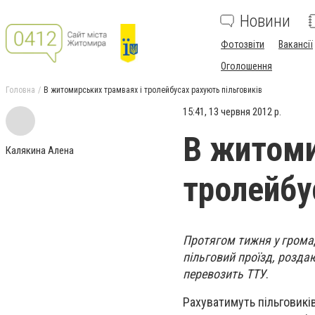
Новини
Фотозвіти
Вакансії
Оголошення
Головна
В житомирських трамваях і тролейбусах рахують пільговиків
15:41, 13 червня 2012 р.
В житоми
Калякина Алена
тролейбу
Протягом тижня у грома
пільговий проїзд, розда
перевозить ТТУ
.
Рахуватимуть пільговикі