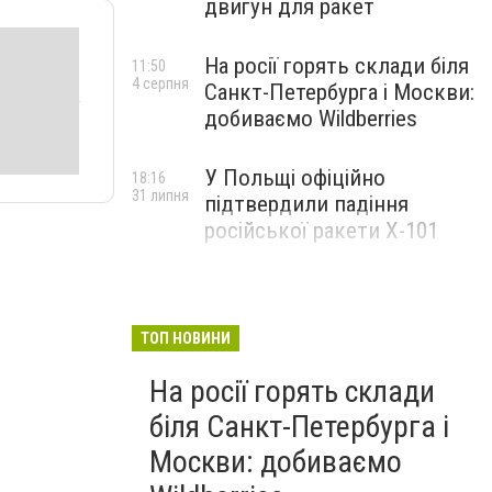
двигун для ракет
На росії горять склади біля
11:50
4 серпня
Санкт-Петербурга і Москви:
добиваємо Wildberries
У Польщі офіційно
18:16
31 липня
підтвердили падіння
російської ракети Х-101
ТОП НОВИНИ
На росії горять склади
біля Санкт-Петербурга і
Москви: добиваємо