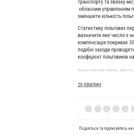
транспорту та звязку міс
обласним управлінням пр
зменшити кількість піль
Статистику пільгових пе
визначити яке число з 
компенсація покриває 30
подібні заходи проводять
коофіцієнт пільговиків на
Якщо ви помітили помилку, виділіть нео
20 ХВИЛИН
Поділіться та підписуйтесь на