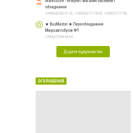
WaterStore - інтернет магазин басейнів і
обладнання
+380(44)502-01-02, +380(66)777-78-42, +380(67)777-82-19, +380(67)890-80-80, +380(73)890-80-80, +380(44)502-01-03
★ BusMaster ★ Переобладнання
Мікроавтобусів №1
+380(67)599-04-04
Додати підприємство
ОГОЛОШЕННЯ