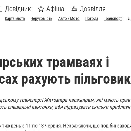
Довідник
Афіша
Дозвілля
Карта міста
Нерухомість
Авто / Мото
Погода
Транспорт
Д
рських трамваях і
сах рахують пільговик
дському транспорті Житомира пасажирам, які мають прав
ють спеціальні квиточки, аби підрахувати скільки приблизн
в тиждень з 11 по 18 червня. Незважаючи, що подібні заход