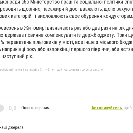
ької ради або Міністерство праці та соціальної політики спі
оводять щорічно, пасажири й досі вважають, що їх рахують
гових категорій і висловлюють своє обурення кондукторам
ревезень в Житомирі визначають раз або два рази на рік для
них держава повинна компенсувати із держбюджету. Поки щ
% перевезень пільговиків у місті, все інше з міського бюд
 наприкінці року або наприкінці першого півріччя, аби вста
 наступний рік.
бхідний текст і натисніть Ctrl + Enter, щоб повідомити про це редакцію
0,0
Оцініть першим
Авторизуйтесь
, щоб
 наші джерела