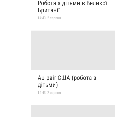
Робота з дітьми в Великої
Британії
14:43, 2 серпня
Au pair США (робота з
дітьми)
14:43, 2 серпня