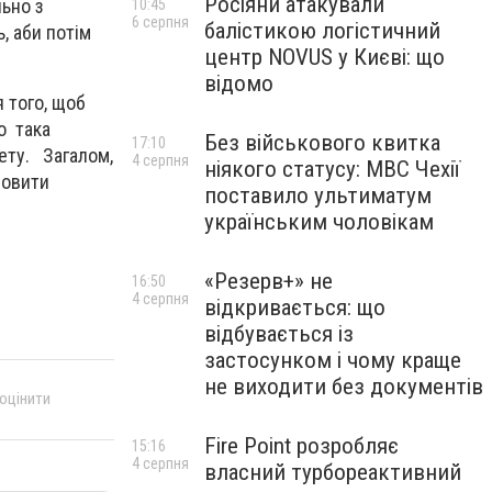
Росіяни атакували
льно з
10:45
6 серпня
балістикою логістичний
, аби потім
центр NOVUS у Києві: що
.
відомо
 того, щоб
о така
Без військового квитка
17:10
жету. Загалом,
4 серпня
ніякого статусу: МВС Чехії
новити
поставило ультиматум
українським чоловікам
«Резерв+» не
16:50
4 серпня
відкривається: що
відбувається із
застосунком і чому краще
не виходити без документів
 оцінити
Fire Point розробляє
15:16
4 серпня
власний турбореактивний