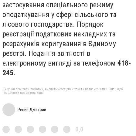
застосування спеціального режиму
оподаткування у сфері сільського та
лісового господарства. Порядок
реєстрації податкових накладних та
розрахунків коригування в Єдиному
реєстрі. Подання звітності в
електронному вигляді за телефоном
418-
245
.
Якщо ви помітили помилку, виділіть необхідний текст і натисніть Ctrl + Enter, щоб
повідомити про це редакцію
Репин Дмитрий
0,0