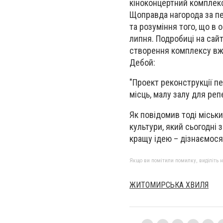
кіноконцертний комплекс
Щоправда нагорода за пе
та розуміння того, що в
липня. Подробиці на сай
створення комплексу вже
Дебой:
"Проект реконструкції пе
місць, малу залу для репе
Як повідомив тоді міськ
культури, який сьогодні
кращу ідею – дізнаємося
Якщо ви помітили помилку, виділіть нео
ЖИТОМИРСЬКА ХВИЛЯ