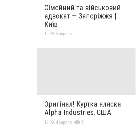
Сімейний та військовий
адвокат — Запоріжжя |
Київ
10:49, 5 серпня
Оригінал! Куртка аляска
Alpha Industries, США
6
16:08, 4 серпня