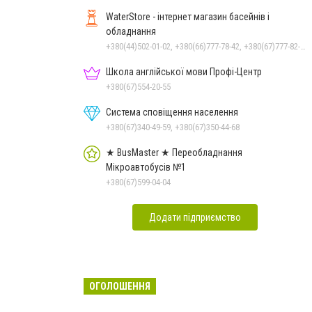
WaterStore - інтернет магазин басейнів і
обладнання
+380(44)502-01-02, +380(66)777-78-42, +380(67)777-82-19, +380(67)890-80-80, +380(73)890-80-80, +380(44)502-01-03
Школа англійської мови Профі-Центр
+380(67)554-20-55
Система сповіщення населення
+380(67)340-49-59, +380(67)350-44-68
★ BusMaster ★ Переобладнання
Мікроавтобусів №1
+380(67)599-04-04
Додати підприємство
ОГОЛОШЕННЯ