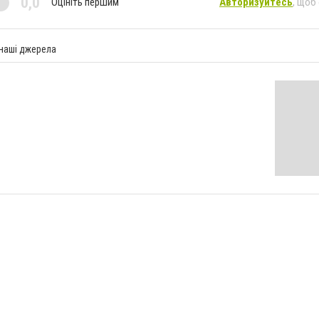
0,0
Оцініть першим
Авторизуйтесь
, щоб
 наші джерела