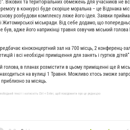
". Вікових та територіальних обмежень для учасників не в
ремогу в конкурсі буде скоріше моральна – це Відзнака міс
 основу розбудови комплексу ляже його ідея. Заявки прийм
ті Житомирської міськради. Від себе додамо, що попереднь
 був, адже його наприкінці травня озвучив міський голов
редбачає кіноконцертний зал на 700 місць, 2 конференц-зал
тицій і всі необхідні приміщення для занять і гуртків дітей"
ий голова, в планах розмістити в цьому приміщенні ще й міс
 знаходиться на вулиці 1 Травня. Можливо хтось зможе зап
 приблизно за місяць.
бхідний текст і натисніть Ctrl + Enter, щоб повідомити про це редакцію