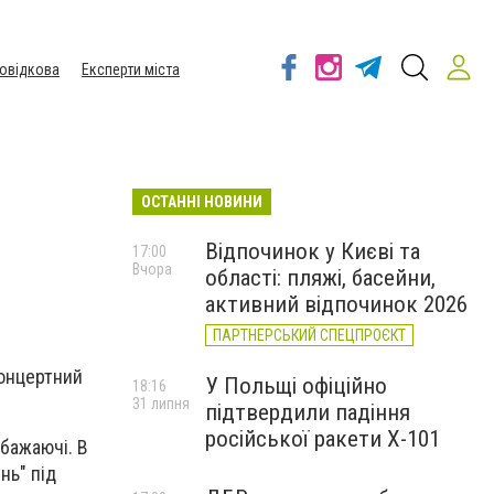
овідкова
Експерти міста
ОСТАННІ НОВИНИ
Відпочинок у Києві та
17:00
Вчора
області: пляжі, басейни,
активний відпочинок 2026
ПАРТНЕРСЬКИЙ СПЕЦПРОЄКТ
концертний
У Польщі офіційно
18:16
31 липня
підтвердили падіння
російської ракети Х-101
 бажаючі. В
нь" під