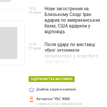
 оцінити
Нове загострення на
13:25
29 липня
Близькому Сході: Іран
вдарив по американських
базах, США вдарили у
відповідь
Після удару по виставці
11:39
27 липня
зброї затримали
організатора: у чому його
підозрюють
ПІДПРИЄМСТВА ЖИТОМИРА
ДомКом, керуюча компанія
Автошкола "УВЦ" ЖМАІ
+380(93)763-27-34, +380(67)336-25-53