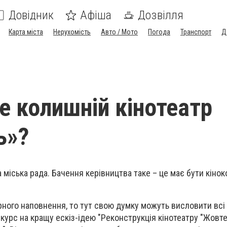
Довідник
Афіша
Дозвілля
Карта міста
Нерухомість
Авто / Мото
Погода
Транспорт
Д
е колишній кінотеатр
ь»?
міська рада. Бачення керівництва таке – це має бути кіно
рного наповнення, то тут свою думку можуть висловити всі
урс на кращу ескіз-ідею "Реконструкція кінотеатру "Жовте