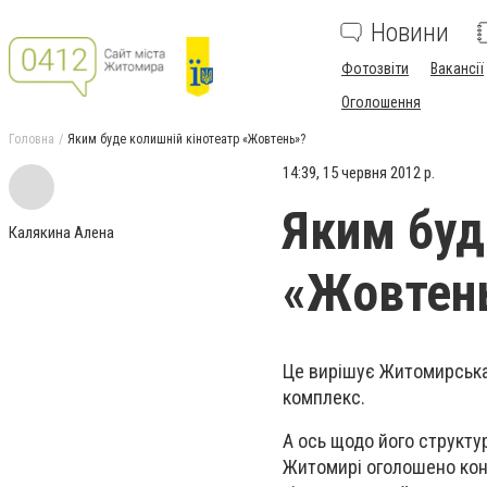
Новини
Фотозвіти
Вакансії
Оголошення
Головна
Яким буде колишній кінотеатр «Жовтень»?
14:39, 15 червня 2012 р.
Яким буд
Калякина Алена
«Жовтен
Це вирішує Житомирська 
комплекс.
А ось щодо його структу
Житомирі оголошено конк