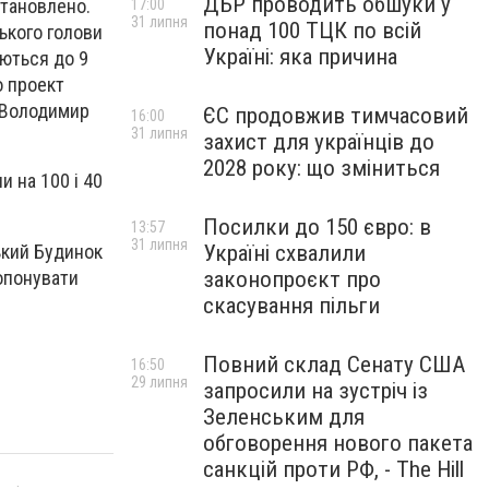
ДБР проводить обшуки у
становлено.
17:00
31 липня
понад 100 ТЦК по всій
ького голови
Україні: яка причина
аються до 9
о проект
а Володимир
ЄС продовжив тимчасовий
16:00
31 липня
захист для українців до
2028 року: що зміниться
и на 100 і 40
Посилки до 150 євро: в
13:57
31 липня
ький Будинок
Україні схвалили
ропонувати
законопроєкт про
скасування пільги
Повний склад Сенату США
16:50
29 липня
запросили на зустріч із
Зеленським для
обговорення нового пакета
санкцій проти РФ, - The Hill