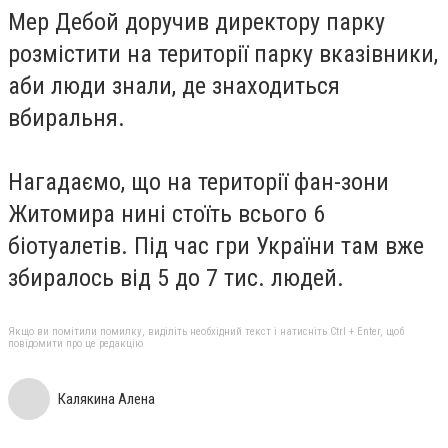
Мер Дебой доручив директору парку
розмістити на території парку вказівники,
аби люди знали, де знаходиться
вбиральня.
Нагадаємо, що на території фан-зони
Житомира нині стоїть всього 6
біотуалетів. Під час гри України там вже
збиралось від 5 до 7 тис. людей.
Якщо ви помітили помилку, виділіть необхідний текст і натисніть Ctrl + Enter, щоб
повідомити про це редакцію
Калякина Алена