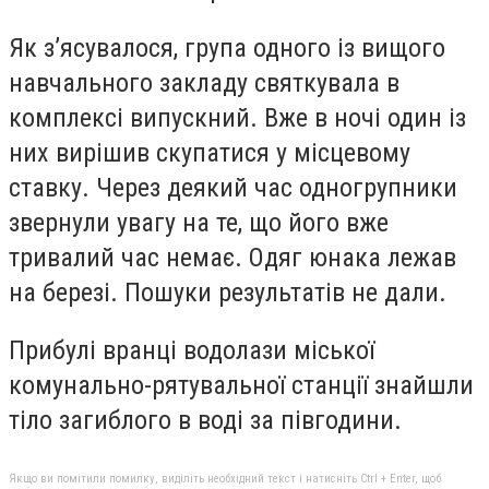
Як з’ясувалося, група одного із вищого
навчального закладу святкувала в
комплексі випускний. Вже в ночі один із
них вирішив скупатися у місцевому
ставку. Через деякий час одногрупники
звернули увагу на те, що його вже
тривалий час немає. Одяг юнака лежав
на березі. Пошуки результатів не дали.
Прибулі вранці водолази міської
комунально-рятувальної станції знайшли
тіло загиблого в воді за півгодини.
Якщо ви помітили помилку, виділіть необхідний текст і натисніть Ctrl + Enter, щоб