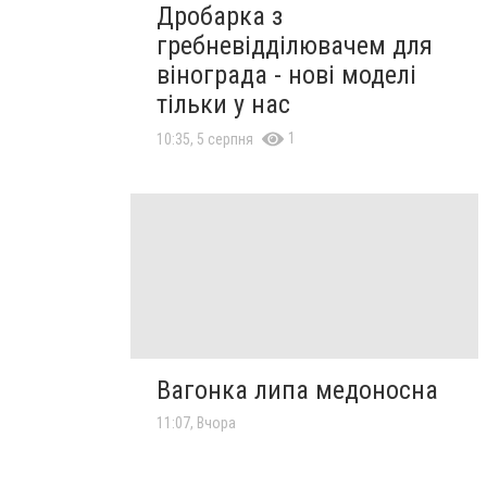
Дробарка з
гребневідділювачем для
вінограда - нові моделі
тільки у нас
1
10:35, 5 серпня
Вагонка липа медоносна
11:07, Вчора