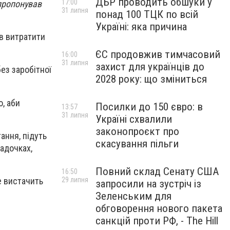
ДБР проводить обшуки у
17:00
пропонував
31 липня
понад 100 ТЦК по всій
Україні: яка причина
ів витратити
ЄС продовжив тимчасовий
16:00
31 липня
захист для українців до
ез заробітної
2028 року: що зміниться
, аби
Посилки до 150 євро: в
13:57
31 липня
Україні схвалили
законопроєкт про
ання, підуть
скасування пільги
садочках,
Повний склад Сенату США
16:50
е вистачить
29 липня
запросили на зустріч із
Зеленським для
обговорення нового пакета
.
санкцій проти РФ, - The Hill