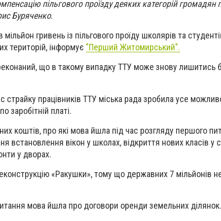
мпенсацію пільгового проїзду деяких категорій громадян 
рис Буряченко
.
 мільйон гривень із пільгового проїду школярів та студент
их територій, інформує
"Перший Житомирський".
реконаний, що в такому випадку ТТУ може знову лишитись б
ас страйку працівників ТТУ міська рада зробила усе можливо
по заробітній платі.
их коштів, про які мова йшла під час розгляду першого пит
ня встановлення вікон у школах, відкриття нових класів у 
онти у дворах.
реконструкцію «Ракушки», тому що державних 7 мільйонів н
питання мова йшла про договори оренди земельних ділянок