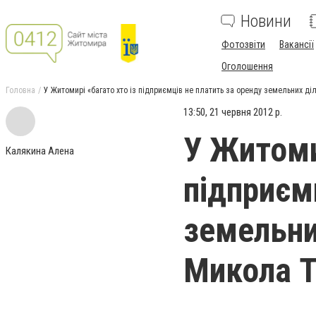
Новини
Фотозвіти
Вакансії
Оголошення
Головна
У Житомирі «багато хто із підприємців не платить за оренду земельних ді
13:50, 21 червня 2012 р.
У Житоми
Калякина Алена
підприєм
земельни
Микола 