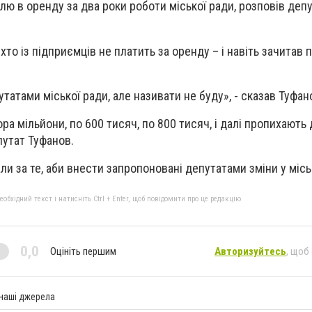
ю в оренду за два роки роботи міської ради, розповів деп
 хто із підприємців не платить за оренду – і навіть зачитав 
атами міської ради, але називати не буду», - сказав Туфан
ора мільйони, по 600 тисяч, по 800 тисяч, і далі пропихають 
путат Туфанов.
ли за те, аби внести запропоновані депутатами зміни у міс
бхідний текст і натисніть Ctrl + Enter, щоб повідомити про це редакцію
0,0
Оцініть першим
Авторизуйтесь
, щоб
 наші джерела