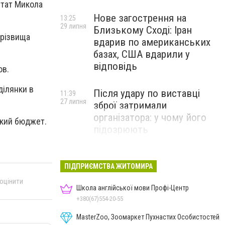
утат Микола
Нове загострення на
13:25
29 липня
Близькому Сході: Іран
прізвища
вдарив по американських
базах, США вдарили у
відповідь
ов.
ділянки в
Після удару по виставці
11:39
27 липня
зброї затримали
організатора: у чому його
ький бюджет.
підозрюють
ПІДПРИЄМСТВА ЖИТОМИРА
 оцінити
Школа англійської мови Профі-Центр
+380(67)554-20-55
MasterZoo, Зоомаркет Пухнастих Особистостей