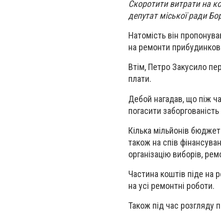
Скоротити витрати на ко
депутат міської ради Бо
Натомість він пропонував
на ремонти прибудинков
Втім, Петро Закусило пе
плати.
Дебой нагадав, що піж ч
погасити заборгованість 
Кілька мільйонів бюджетн
також на спів фінансуван
організацію виборів, рем
Частина коштів піде на 
на усі ремонтні роботи.
Також під час розгляду 