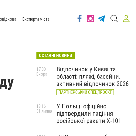
овідкова
Експерти міста
ОСТАННІ НОВИНИ
Відпочинок у Києві та
17:00
Вчора
області: пляжі, басейни,
нду
активний відпочинок 2026
ПАРТНЕРСЬКИЙ СПЕЦПРОЄКТ
У Польщі офіційно
18:16
31 липня
підтвердили падіння
російської ракети Х-101