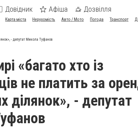
Довідник
Афіша
Дозвілля
Карта міста
Нерухомість
Авто / Мото
Погода
Транспорт
Д
лянок», - депутат Микола Туфанов
рі «багато хто із
ців не платить за оре
х ділянок», - депутат
Туфанов