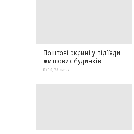
Поштові скрині у під’їзди
житлових будинків
07:10, 28 липня