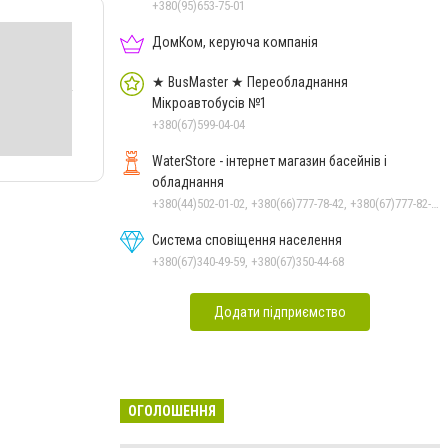
+380(95)653-75-01
ДомКом, керуюча компанія
★ BusMaster ★ Переобладнання
Мікроавтобусів №1
+380(67)599-04-04
WaterStore - інтернет магазин басейнів і
обладнання
+380(44)502-01-02, +380(66)777-78-42, +380(67)777-82-19, +380(67)890-80-80, +380(73)890-80-80, +380(44)502-01-03
Система сповіщення населення
+380(67)340-49-59, +380(67)350-44-68
Додати підприємство
ОГОЛОШЕННЯ