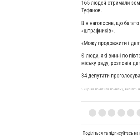
165 людей отримали земл
Туфанов.
Він наголосив, що багато
«штрафників».
«Можу продовжити і депут
Є люди, які винні по півт
міську раду, розповів де
34 депутати проголосува
Якщо ви помітили помилку, виділіть нео
Поділіться та підписуйтесь на