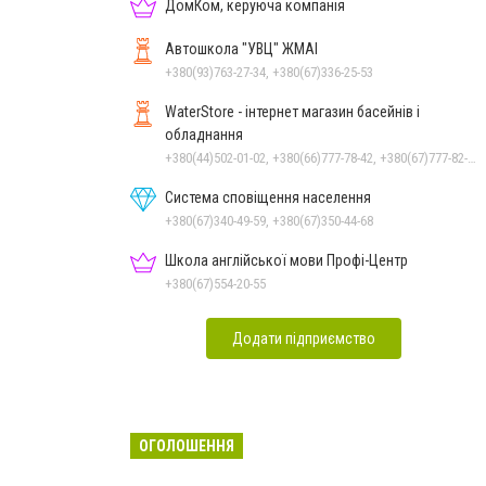
ДомКом, керуюча компанія
Автошкола "УВЦ" ЖМАІ
+380(93)763-27-34, +380(67)336-25-53
WaterStore - інтернет магазин басейнів і
обладнання
+380(44)502-01-02, +380(66)777-78-42, +380(67)777-82-19, +380(67)890-80-80, +380(73)890-80-80, +380(44)502-01-03
Система сповіщення населення
+380(67)340-49-59, +380(67)350-44-68
Школа англійської мови Профі-Центр
+380(67)554-20-55
Додати підприємство
ОГОЛОШЕННЯ