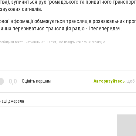
тва), зупиниться рух громадського та приватного транспорт
звукових сигналів.
ової інформації обмежується трансляція розважальних прогр
инна перериватися трансляція радіо - і телепередач.
бхідний текст і натисніть Ctrl + Enter, щоб повідомити про це редакцію
0,0
Оцініть першим
Авторизуйтесь
, щоб
 наші джерела