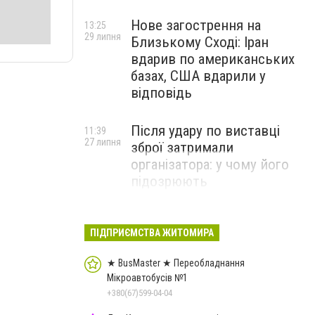
Нове загострення на
13:25
29 липня
Близькому Сході: Іран
вдарив по американських
базах, США вдарили у
відповідь
Після удару по виставці
11:39
27 липня
зброї затримали
організатора: у чому його
підозрюють
ПІДПРИЄМСТВА ЖИТОМИРА
★ BusMaster ★ Переобладнання
Мікроавтобусів №1
+380(67)599-04-04