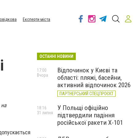
овідкова
Експерти міста
ОСТАННІ НОВИНИ
і
Відпочинок у Києві та
17:00
Вчора
області: пляжі, басейни,
активний відпочинок 2026
ПАРТНЕРСЬКИЙ СПЕЦПРОЄКТ
 на
У Польщі офіційно
18:16
31 липня
підтвердили падіння
російської ракети Х-101
 допускається