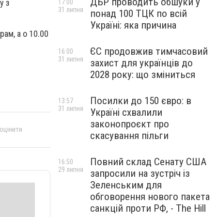
ДБР проводить обшуки у
у з
17:00
31 липня
понад 100 ТЦК по всій
Україні: яка причина
ам, а о 10.00
ЄС продовжив тимчасовий
16:00
31 липня
захист для українців до
2028 року: що зміниться
Посилки до 150 євро: в
13:57
31 липня
Україні схвалили
законопроєкт про
 оцінити
скасування пільги
Повний склад Сенату США
16:50
29 липня
запросили на зустріч із
Зеленським для
обговорення нового пакета
санкцій проти РФ, - The Hill