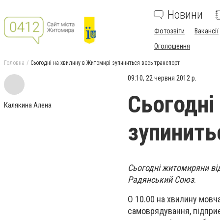
Новини
Фотозвіти
Вакансії
Оголошення
Головна
Сьогодні на хвилину в Житомирі зупиниться весь транспорт
09:10, 22 червня 2012 р.
Сьогодні
Калякина Алена
зупинить
Сьогодні житомиряни ві
Радянський Союз
.
О 10.00 на хвилину мовч
самоврядування, підприєм