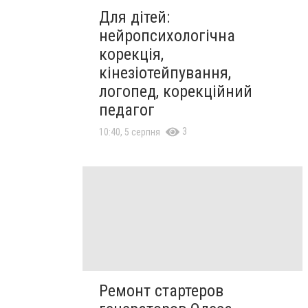
Для дітей:
нейропсихологічна
корекція,
кінезіотейпування,
логопед, корекційний
педагог
3
10:40, 5 серпня
Ремонт стартеров