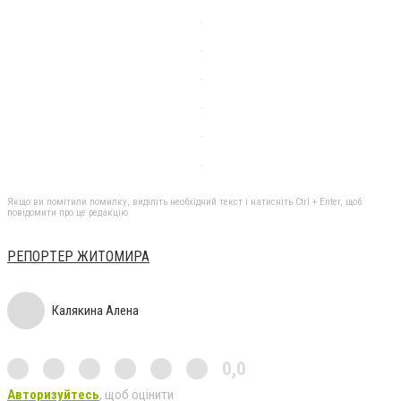
Якщо ви помітили помилку, виділіть необхідний текст і натисніть Ctrl + Enter, щоб
повідомити про це редакцію
РЕПОРТЕР ЖИТОМИРА
Калякина Алена
0,0
Авторизуйтесь
, щоб оцінити