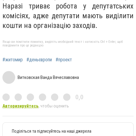
Наразі триває робота у депутатських
комісіях, адже депутати мають виділити
кошти на організацію заходів.
Якщо ви помітили помилку, виділіть необхідний текст і натисніть Ctrl + Enter, щоб
повідомити про це редакцію
#житомир
#деньєвропи
#проект
Витковская Ванда Вячеславовна
0,0
Авторизируйтесь
, чтобы оценить
Поділіться та підписуйтесь на наші джерела