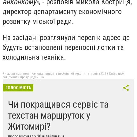
виконкому»
, - розповів Микола Костриця,
директор департаменту економічного
розвитку міської ради.
На засідані розглянули перелік адрес де
будуть встановлені переносні лотки та
холодильна техніка.
Якщо ви помітили помилку, виділіть необхідний текст і натисніть Ctrl + Enter, щоб
повідомити про це редакцію
ГОЛОС МІСТА
Чи покращився сервіс та
техстан маршруток у
Житомирі?
проголосувало 30 відвідувачів