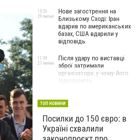
Нове загострення на
13:25
29 липня
Близькому Сході: Іран
вдарив по американських
базах, США вдарили у
відповідь
Після удару по виставці
11:39
27 липня
зброї затримали
організатора: у чому його
підозрюють
ТОП НОВИНИ
Посилки до 150 євро: в
Україні схвалили
законопроєкт про