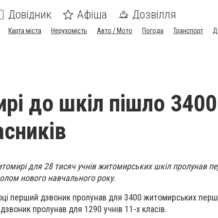
Довідник
Афіша
Дозвілля
Карта міста
Нерухомість
Авто / Мото
Погода
Транспорт
Д
рі до шкіл пішло 3400
сників
Житомирі для 28 тисяч учнів житомирських шкіл пролунав п
волом нового навчального року.
оці перший дзвоник пролунав для 3400 житомирських перш
дзвоник пролунав для 1290 учнів 11-х класів.