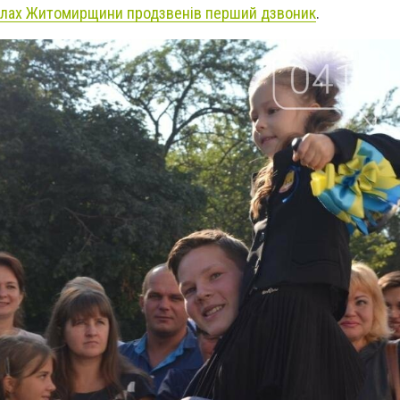
олах Житомирщини продзвенів перший дзвоник
.