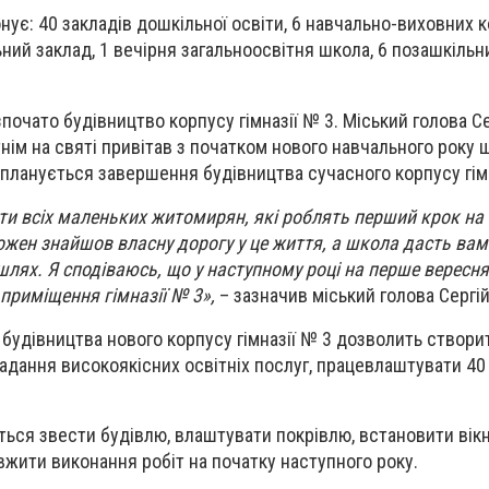
нує: 40 закладів дошкільної освіти, 6 навчально-виховних 
ьний заклад, 1 вечірня загальноосвітня школа, 6 позашкіль
озпочато будівництво корпусу гімназії № 3. Міський голова С
нім на святі привітав з початком нового навчального року 
 планується завершення будівництва сучасного корпусу гімн
ати всіх маленьких житомирян, які роблять перший крок на
ожен знайшов власну дорогу у це життя, а школа дасть вам 
шлях. Я сподіваюсь, що у наступному році на перше вересн
 приміщення гімназії № 3»,
– зазначив міський голова Сергі
 будівництва нового корпусу гімназії № 3 дозволить створи
адання високоякісних освітніх послуг, працевлаштувати 40
ться звести будівлю, влаштувати покрівлю, встановити вікн
жити виконання робіт на початку наступного року.