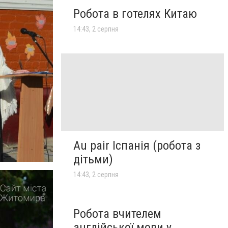
Робота в готелях Китаю
14:43, 2 серпня
Au pair Іспанія (робота з
дітьми)
14:43, 2 серпня
Робота вчителем
англійської мови у