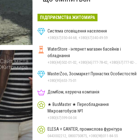
ПІДПРИЄМСТВА ЖИТОМИРА
Система сповіщення населення
+380(67)350-44-68, +380(67)340-49-59
WaterStore - інтернет магазин басейнів і
обладнання
+380(44)502-01-02, +380(66)777-78-42, +380(67)777-82-19, +380(67)890-80-80, +380(73)890-80-80, +380(44)502-01-03
MasterZoo, Зоомаркет Пухнастих Особистостей
+380(95)653-75-01
ДомКом, керуюча компанія
★ BusMaster ★ Переобладнання
Мікроавтобусів №1
+380(67)599-04-04
ELESA + GANTER, промислова фурнітура
0443002212, 0800750875, +380(98)011-84-55