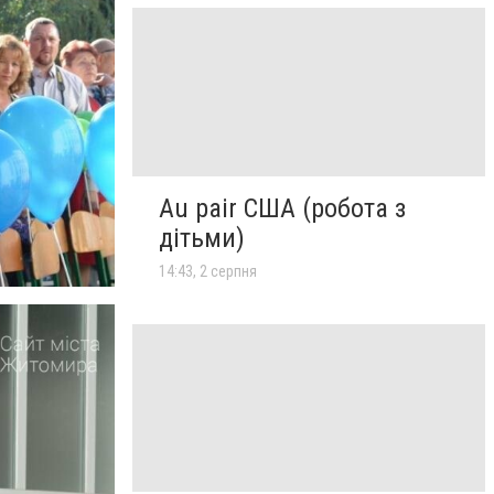
Au pair США (робота з
дітьми)
14:43, 2 серпня