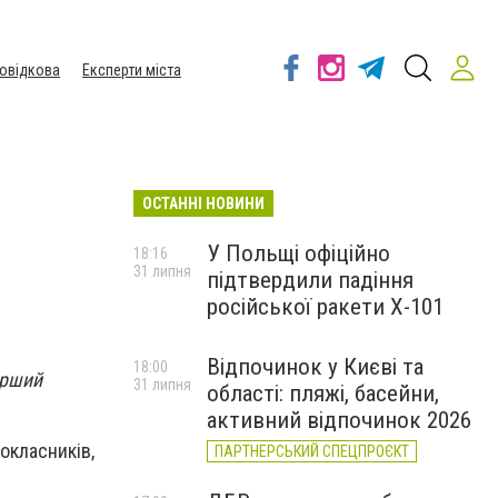
овідкова
Експерти міста
ОСТАННІ НОВИНИ
У Польщі офіційно
18:16
31 липня
підтвердили падіння
російської ракети Х-101
Відпочинок у Києві та
18:00
ерший
31 липня
області: пляжі, басейни,
активний відпочинок 2026
окласників,
ПАРТНЕРСЬКИЙ СПЕЦПРОЄКТ