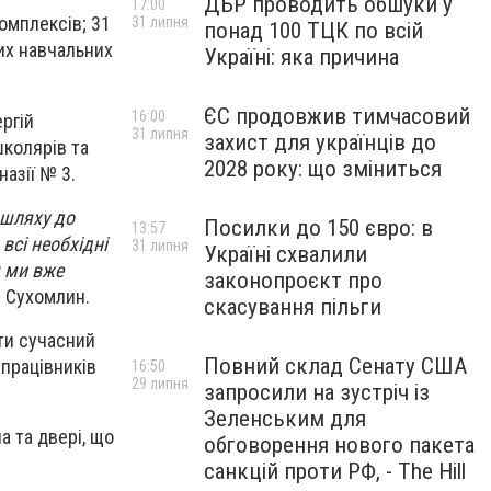
ДБР проводить обшуки у
17:00
комплексів; 31
31 липня
понад 100 ТЦК по всій
них навчальних
Україні: яка причина
ЄС продовжив тимчасовий
16:00
ергій
31 липня
захист для українців до
школярів та
2028 року: що зміниться
азії № 3.
 шляху до
Посилки до 150 євро: в
13:57
всі необхідні
31 липня
Україні схвалили
я ми вже
законопроєкт про
й Сухомлин.
скасування пільги
ти сучасний
Повний склад Сенату США
 працівників
16:50
29 липня
запросили на зустріч із
Зеленським для
а та двері, що
обговорення нового пакета
санкцій проти РФ, - The Hill