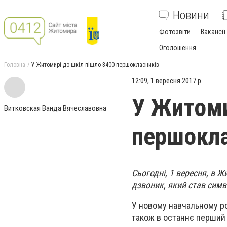
Новини
Фотозвіти
Вакансії
Оголошення
Головна
У Житомирі до шкіл пішло 3400 першокласників
12:09, 1 вересня 2017 р.
У Житоми
Витковская Ванда Вячеславовна
першокла
Сьогодні, 1 вересня, в 
дзвоник, який став сим
У новому навчальному р
також в останнє перший 