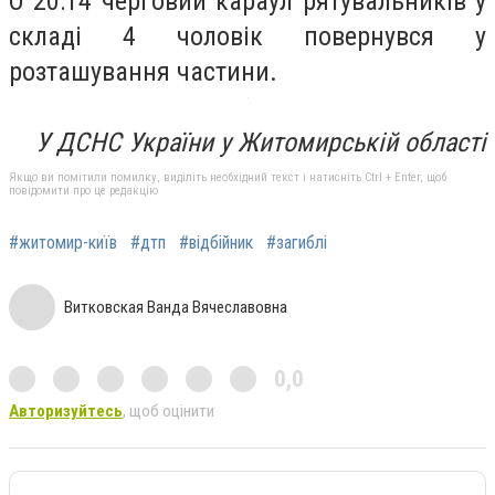
О 20:14 черговий караул рятувальників у
складі 4 чоловік повернувся у
розташування частини.
У ДСНС України у Житомирській області
Якщо ви помітили помилку, виділіть необхідний текст і натисніть Ctrl + Enter, щоб
повідомити про це редакцію
#житомир-київ
#дтп
#відбійник
#загиблі
Витковская Ванда Вячеславовна
0,0
Авторизуйтесь
, щоб оцінити