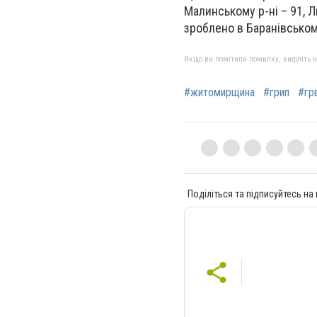
Малинському р-ні – 91, 
зроблено в Баранівськом
Якщо ви помітили помилку, виділіть нео
#житомирщина
#грип
#грв
Поділіться та підписуйтесь на