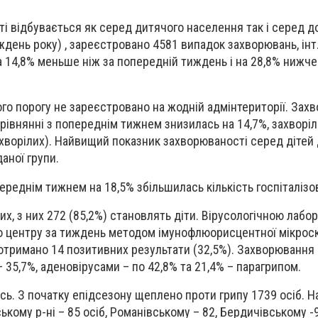
 відбувається як серед дитячого населення так і серед д
день року) , зареєстровано 4581 випадок захворювань, інт.
а 14,8% меньше ніж за попередній тиждень і на 28,8% нижче
о порогу не зареєстровано на жодній адмінтериторії. Зах
рівнянні з попереднім тижнем знизилась на 14,7%, захворі
ахворілих). Найвищий показник захворюваності серед дітей д
даної групи.
переднім тижнем на 18,5% збільшилась кількість госпіталізо
их, з них 272 (85,2%) становлять діти. Вірусологічною лабо
о центру за тиждень методом імунофлюорисцентної мікроск
отримано 14 позитивних результати (32,5%). Захворювання
– 35,7%, аденовірусами – по 42,8% та 21,4% – парагрипом.
ись. З початку епідсезону щеплено проти грипу 1739 осіб. 
кому р-ні – 85 осіб, Романівському – 82, Бердичівському -9