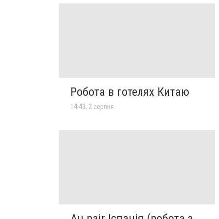
Робота в готелях Китаю
14:43, 2 серпня
Au pair Іспанія (робота з