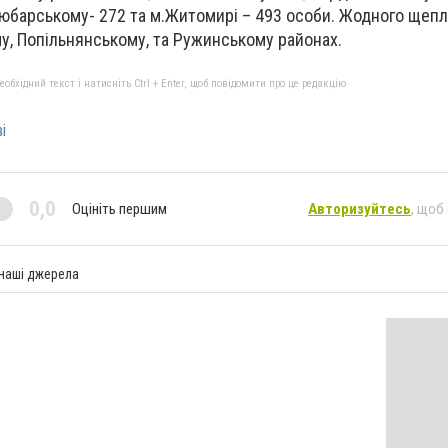
Любарському- 272 та м.Житомирі – 493 особи. Жодного щеп
у, Попільнянському, та Ружинському районах.
бхідний текст і натисніть Ctrl + Enter, щоб повідомити про це редакцію
і
0,0
Оцініть першим
Авторизуйтесь
, щоб
 наші джерела