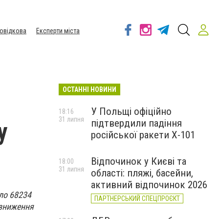
овідкова
Експерти міста
ОСТАННІ НОВИНИ
У Польщі офіційно
18:16
31 липня
підтвердили падіння
у
російської ракети Х-101
Відпочинок у Києві та
18:00
31 липня
області: пляжі, басейни,
активний відпочинок 2026
іло 68234
ПАРТНЕРСЬКИЙ СПЕЦПРОЄКТ
 зниження