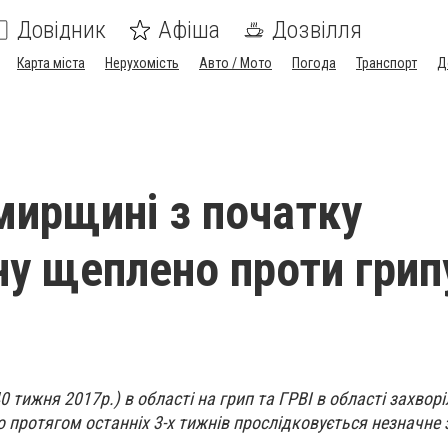
Довідник
Афіша
Дозвілля
Карта міста
Нерухомість
Авто / Мото
Погода
Транспорт
Д
ирщині з початку
ну щеплено проти грип
40 тижня 2017р.) в області на грип та ГРВІ в області захвор
що протягом останніх 3-х тижнів прослідковується незначне