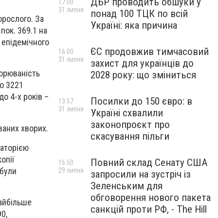
ДБР проводить обшуки у
17:00
31 липня
понад 100 ТЦК по всій
орослого. За
Україні: яка причина
пок. 369.1 на
 епідемічного
ЄС продовжив тимчасовий
16:00
31 липня
захист для українців до
ворюваність
2028 року: що зміниться
ло 3221
о 4-х років –
Посилки до 150 євро: в
13:57
31 липня
Україні схвалили
законопроєкт про
ваних хворих.
скасування пільги
раторією
опії
Повний склад Сенату США
16:50
 були
29 липня
запросили на зустріч із
Зеленським для
обговорення нового пакета
Найбільше
санкцій проти РФ, - The Hill
0,