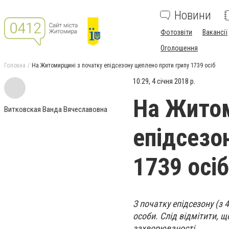
Новини
Фотозвіти
Вакансії
Оголошення
Головна
На Житомирщині з початку епідсезону щеплено проти грипу 1739 осіб
10:29, 4 січня 2018 р.
На Житом
Витковская Ванда Вячеславовна
епідсезо
1739 осіб
З початку епідсезону (з 
особи. Слід відмітити, 
захворюваності.