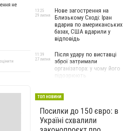
лення не
Нове загострення на
13:25
29 липня
Близькому Сході: Іран
вдарив по американських
базах, США вдарили у
відповідь
Після удару по виставці
11:39
27 липня
зброї затримали
 оцінити
організатора: у чому його
підозрюють
ТОП НОВИНИ
Посилки до 150 євро: в
Україні схвалили
законопроєкт про