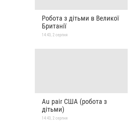
Робота з дітьми в Великої
Британії
14:43, 2 серпня
Au pair США (робота з
дітьми)
14:43, 2 серпня