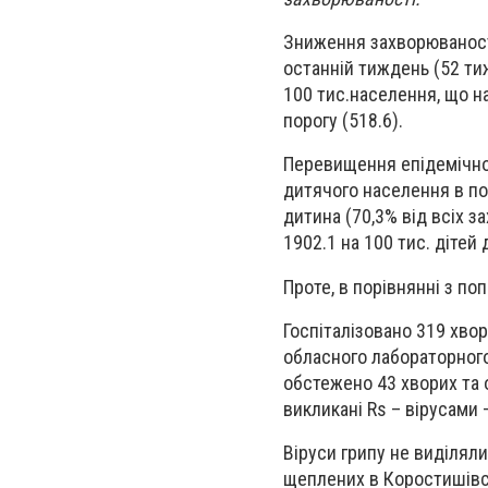
Зниження захворюваності
останній тиждень (52 тиж
100 тис.населення, що н
порогу (518.6).
Перевищення епідемічног
дитячого населення в по
дитина (70,3% від всіх з
1902.1 на 100 тис. дітей 
Проте, в порівнянні з по
Госпіталізовано 319 хвор
обласного лабораторног
обстежено 43 хворих та 
викликані Rs – вірусами 
Віруси грипу не виділял
щеплених в Коростишівсь