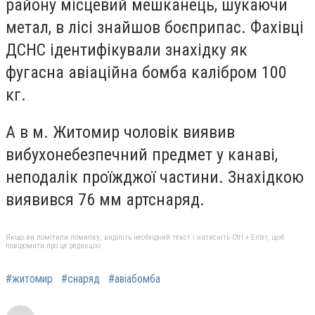
району місцевий мешканець, шукаючи
метал, в лісі знайшов боєприпас. Фахівці
ДСНС ідентифікували знахідку як
фугасна авіаційна бомба калібром 100
кг.
А в м. Житомир чоловік виявив
вибухонебезпечний предмет у канаві,
неподалік проїжджої частини. Знахідкою
виявився 76 мм артснаряд.
Якщо ви помітили помилку, виділіть необхідний текст і натисніть Ctrl + Enter, щоб
повідомити про це редакцію
#житомир
#снаряд
#авіабомба