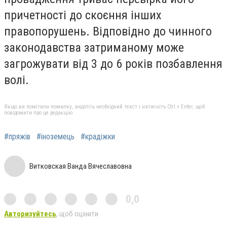
причетності до скоєння інших
правопорушень. Відповідно до чинного
законодавства затриманому може
загрожувати від 3 до 6 років позбавлення
волі.
Якщо ви помітили помилку, виділіть необхідний текст і натисніть Ctrl + Enter, щоб
повідомити про це редакцію
#пряжів
#іноземець
#крадіжки
Витковская Ванда Вячеславовна
0,0
Авторизуйтесь
, щоб оцінити