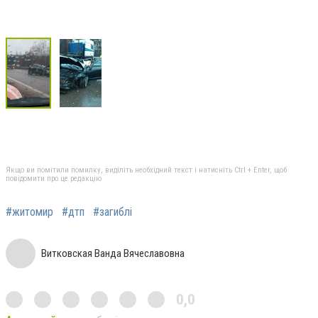
Якщо ви помітили помилку, виділіть необхідний текст і натисніть Ctrl + Enter, щоб
повідомити про це редакцію
#житомир
#дтп
#загиблі
Витковская Ванда Вячеславовна
0,0