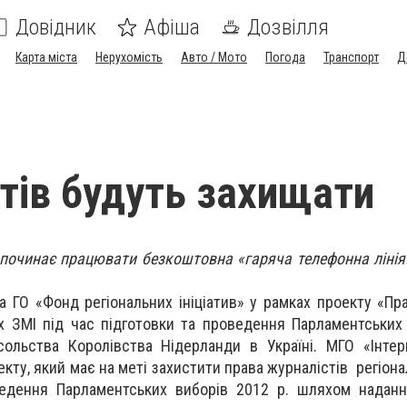
Довідник
Афіша
Дозвілля
Карта міста
Нерухомість
Авто / Мото
Погода
Транспорт
Д
тів будуть захищати
 починає працювати безкоштовна «гаряча телефонна лінія
ла ГО «Фонд регіональних ініціатив» у рамках проекту «Пр
их ЗМІ під час підготовки та проведення Парламентських
ольства Королівства Нідерланди в Україні. МГО «Інтер
кту, який має на меті захистити права журналістів регіон
ведення Парламентських виборів 2012 р. шляхом наданн