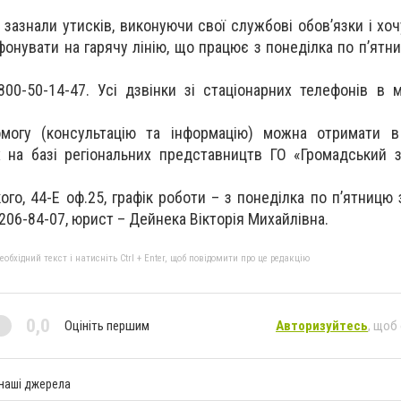
і зазнали утисків, виконуючи свої службові обов’язки і хо
фонувати на гарячу лінію, що працює з понеділка по п’ятн
0800-50-14-47. Усі дзвінки зі стаціонарних телефонів в 
омогу (консультацію та інформацію) можна отримати в
 на базі регіональних представництв ГО «Громадський 
ого, 44-Е оф.25, графік роботи – з понеділка по п’ятницю 
206-84-07, юрист – Дейнека Вікторія Михайлівна.
бхідний текст і натисніть Ctrl + Enter, щоб повідомити про це редакцію
0,0
Оцініть першим
Авторизуйтесь
, щоб
 наші джерела