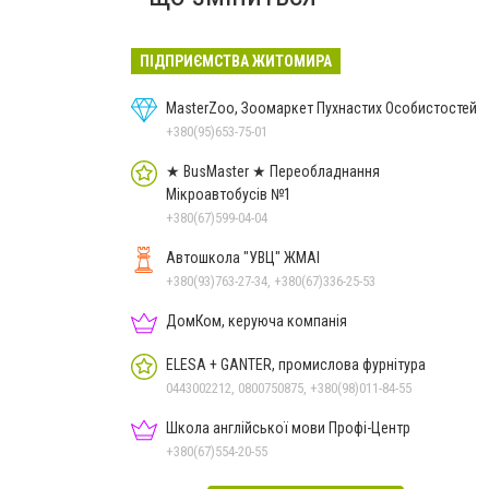
ПІДПРИЄМСТВА ЖИТОМИРА
MasterZoo, Зоомаркет Пухнастих Особистостей
+380(95)653-75-01
★ BusMaster ★ Переобладнання
Мікроавтобусів №1
+380(67)599-04-04
Автошкола "УВЦ" ЖМАІ
+380(93)763-27-34, +380(67)336-25-53
ДомКом, керуюча компанія
ELESA + GANTER, промислова фурнітура
0443002212, 0800750875, +380(98)011-84-55
Школа англійської мови Профі-Центр
+380(67)554-20-55