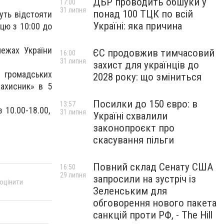
ДБР проводить обшуки у
17:00
31 липня
понад 100 ТЦК по всій
чуть відстояти
Україні: яка причина
ицю з 10:00 до
межах України
ЄС продовжив тимчасовий
16:00
31 липня
захист для українців до
 громадських
2028 року: що зміниться
захисник» в 5
Посилки до 150 євро: в
13:57
з 10.00-18.00,
31 липня
Україні схвалили
законопроєкт про
скасування пільги
Повний склад Сенату США
16:50
29 липня
запросили на зустріч із
 оцінити
Зеленським для
обговорення нового пакета
санкцій проти РФ, - The Hill