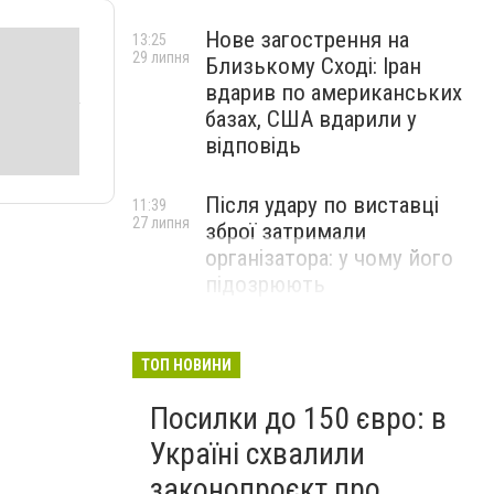
Нове загострення на
13:25
29 липня
Близькому Сході: Іран
вдарив по американських
базах, США вдарили у
відповідь
Після удару по виставці
11:39
27 липня
зброї затримали
організатора: у чому його
підозрюють
ТОП НОВИНИ
Посилки до 150 євро: в
Україні схвалили
законопроєкт про