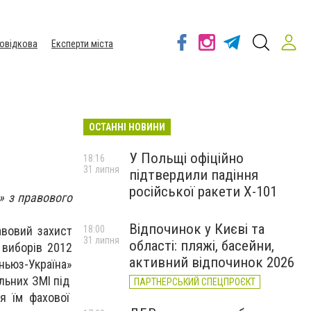
овідкова
Експерти міста
ОСТАННІ НОВИНИ
У Польщі офіційно
18:16
31 липня
підтвердили падіння
російської ракети Х-101
» з правового
Відпочинок у Києві та
авовий захист
18:00
31 липня
області: пляжі, басейни,
 виборів 2012
активний відпочинок 2026
ньюз-Україна»
альних ЗМІ під
ПАРТНЕРСЬКИЙ СПЕЦПРОЄКТ
я їм фахової