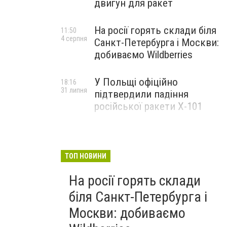
двигун для ракет
На росії горять склади біля
11:50
4 серпня
Санкт-Петербурга і Москви:
добиваємо Wildberries
У Польщі офіційно
18:16
31 липня
підтвердили падіння
російської ракети Х-101
ТОП НОВИНИ
На росії горять склади
біля Санкт-Петербурга і
Москви: добиваємо