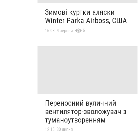
Зимові куртки аляски
Winter Parka Airboss, США
6
16:08, 4 серпня
Переносний вуличний
вентилятор-зволожувач з
туманоутворенням
12:15, 30 липня