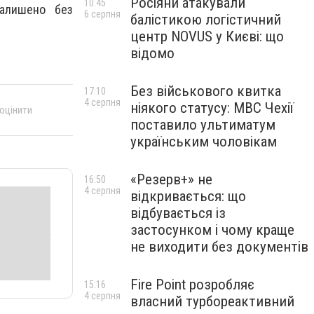
Росіяни атакували
10:45
залишено без
6 серпня
балістикою логістичний
центр NOVUS у Києві: що
відомо
Без військового квитка
17:10
4 серпня
ніякого статусу: МВС Чехії
 оцінити
поставило ультиматум
українським чоловікам
«Резерв+» не
16:50
4 серпня
відкривається: що
відбувається із
застосунком і чому краще
не виходити без документів
Fire Point розробляє
15:16
4 серпня
власний турбореактивний