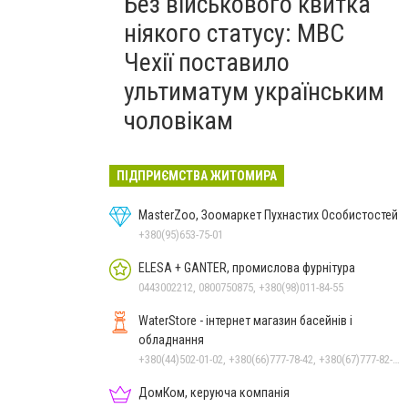
Без військового квитка
ніякого статусу: МВС
Чехії поставило
ультиматум українським
чоловікам
ПІДПРИЄМСТВА ЖИТОМИРА
MasterZoo, Зоомаркет Пухнастих Особистостей
+380(95)653-75-01
ELESA + GANTER, промислова фурнітура
0443002212, 0800750875, +380(98)011-84-55
WaterStore - інтернет магазин басейнів і
обладнання
+380(44)502-01-02, +380(66)777-78-42, +380(67)777-82-19, +380(67)890-80-80, +380(73)890-80-80, +380(44)502-01-03
ДомКом, керуюча компанія