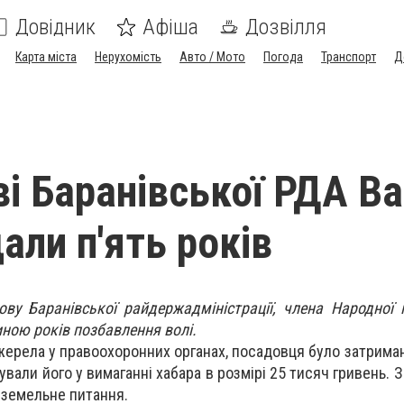
Довідник
Афіша
Дозвілля
Карта міста
Нерухомість
Авто / Мото
Погода
Транспорт
Д
ві Баранівської РДА В
али п'ять років
ову Баранівської райдержадміністрації, члена Народної п
иною років позбавлення волі.
ерела у правоохоронних органах, посадовця було затриман
вали його у вимаганні хабара в розмірі 25 тисяч гривень. 
 земельне питання.