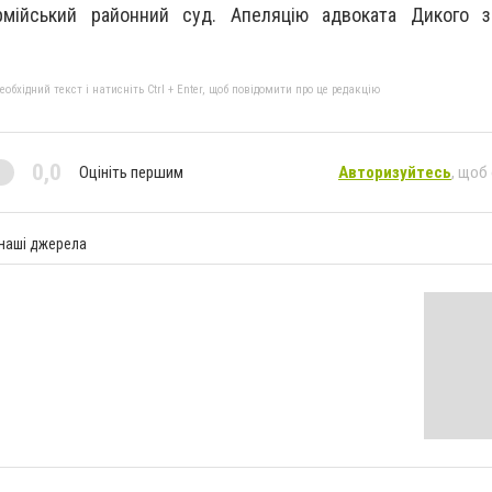
рмійський районний суд. Апеляцію адвоката Дикого 
бхідний текст і натисніть Ctrl + Enter, щоб повідомити про це редакцію
0,0
Оцініть першим
Авторизуйтесь
, щоб
 наші джерела