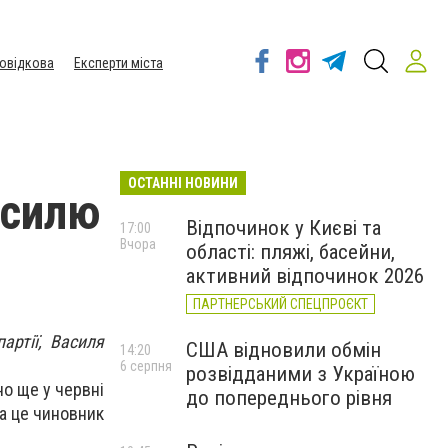
овідкова
Експерти міста
ОСТАННІ НОВИНИ
асилю
Відпочинок у Києві та
17:00
Вчора
області: пляжі, басейни,
активний відпочинок 2026
ПАРТНЕРСЬКИЙ СПЕЦПРОЄКТ
артії, Василя
США відновили обмін
14:20
6 серпня
розвідданими з Україною
о ще у червні
до попереднього рівня
За це чиновник