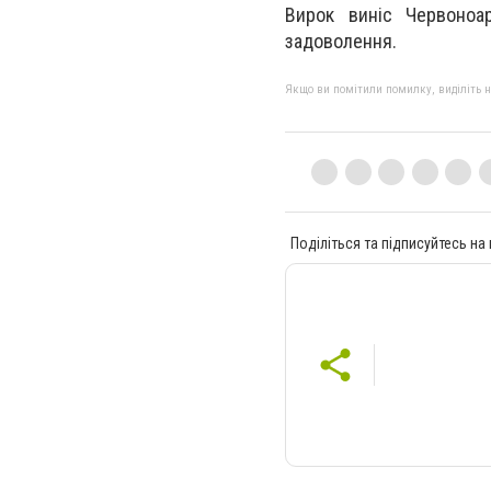
Вирок виніс Червоноа
задоволення.
Якщо ви помітили помилку, виділіть нео
Поділіться та підписуйтесь на