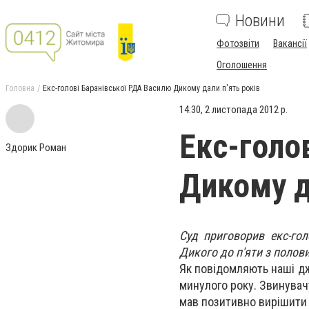
Новини
Фотозвіти
Вакансії
Оголошення
Головна
Екс-голові Баранівської РДА Василю Дикому дали п'ять років
14:30, 2 листопада 2012 р.
Екс-голо
Здорик Роман
Дикому д
Суд приговорив екс-гол
Дикого до п'яти з полов
Як повідомляють наші дж
минулого року. Звинувачу
мав позитивно вирішити