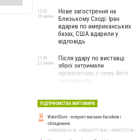
Нове загострення на
13:25
29 липня
Близькому Сході: Іран
вдарив по американських
базах, США вдарили у
відповідь
Після удару по виставці
11:39
27 липня
зброї затримали
організатора: у чому його
підозрюють
ПІДПРИЄМСТВА ЖИТОМИРА
WaterStore - інтернет магазин басейнів і
обладнання
+380(44)502-01-02, +380(66)777-78-42, +380(67)777-82-19, +380(67)890-80-80, +380(73)890-80-80, +380(44)502-01-03