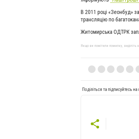
В 2011 році «Зеонбуд» з
трансляцію по багатокан
Житомирська ОДТРК
зап
Якщо ви помітили помилку, виділіть нео
Поділіться та підписуйтесь на