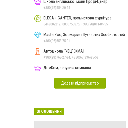
Школа англійської мови Профі-Центр
+380(67)554-20-55
ELESA + GANTER, промислова фурнітура
0443002212, 0800750875, +380(98)011-84-55
MasterZoo, Зоомаркет Пухнастих Особистостей
+380(95)653-75-01
Автошкола "УВЦ" ЖМАІ
+380(93)763-27-34, +380(67)336-25-53
ДомКом, керуюча компанія
Додати підприємство
ОГОЛОШЕННЯ