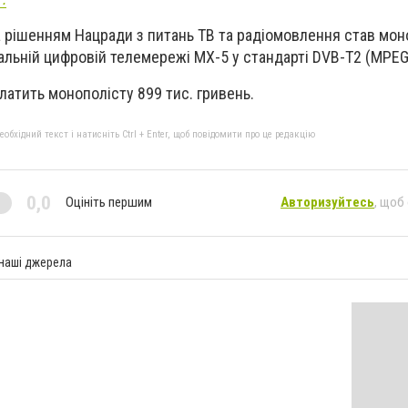
а рішенням Нацради з питань ТВ та радіомовлення став мон
альній цифровій телемережі МХ-5 у стандарті DVB-T2 (MPEG
латить монополісту 899 тис. гривень.
бхідний текст і натисніть Ctrl + Enter, щоб повідомити про це редакцію
0,0
Оцініть першим
Авторизуйтесь
, щоб
 наші джерела