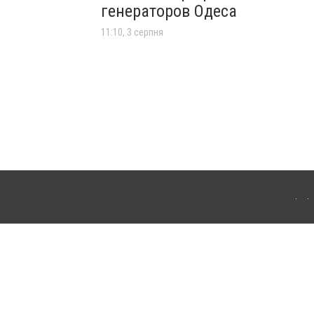
генераторов Одеса
11:10, 3 серпня
ля інтернет-видань обов'язкове розміщення прямого, відкритого для пошукових
лама" публікуються на правах реклами.
ту
Про нас
Контакти
Автори проєкту