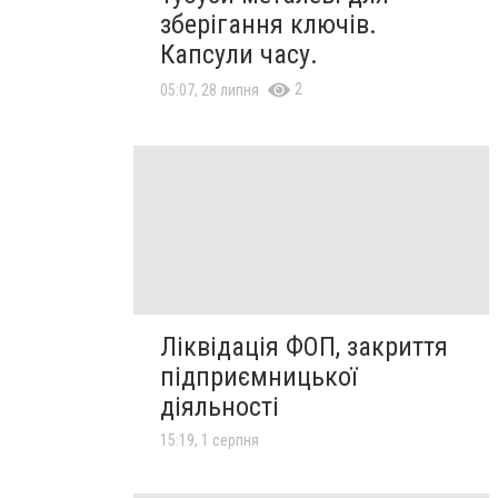
зберігання ключів.
Капсули часу.
2
05:07, 28 липня
Ліквідація ФОП, закриття
підприємницької
діяльності
15:19, 1 серпня