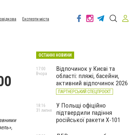
овідкова
Експерти міста
ОСТАННІ НОВИНИ
Відпочинок у Києві та
17:00
Вчора
області: пляжі, басейни,
00
активний відпочинок 2026
ПАРТНЕРСЬКИЙ СПЕЦПРОЄКТ
У Польщі офіційно
18:16
31 липня
підтвердили падіння
російської ракети Х-101
жавними
вель»,