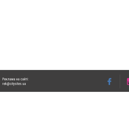
Реклама на сайті:
rek@citysites.ua
Допускається цитування матеріалів без отримання попередньої згоди 0412.ua за умо
систем гіперпосилання на цитовані статті не нижче другого абзацу в тексті або в я
Матеріали з плашками "Новини компаній", "Промо", "Партнерський матеріал", "Партнер
Реклама на сайті
Франшиза "CitySites