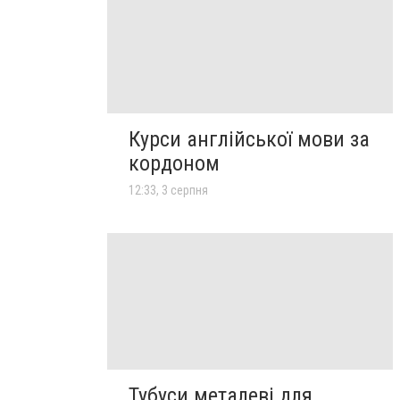
Курси англійської мови за
кордоном
12:33, 3 серпня
Тубуси металеві для