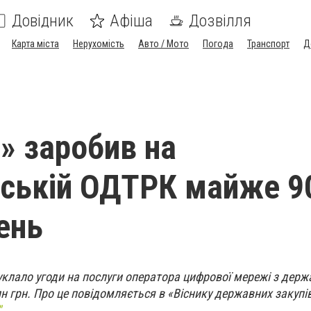
Довідник
Афіша
Дозвілля
Карта міста
Нерухомість
Авто / Мото
Погода
Транспорт
Д
» заробив на
ській ОДТРК майже 9
ень
уклало угоди на послуги оператора цифрової мережі з дер
н грн. Про це повідомляється в «Віснику державних закупі
.