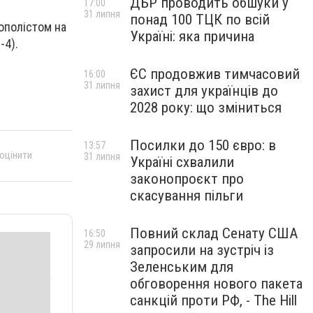
ДБР проводить обшуки у
17:00
31 липня
понад 100 ТЦК по всій
ополістом на
Україні: яка причина
-4).
ЄС продовжив тимчасовий
16:00
31 липня
захист для українців до
2028 року: що зміниться
Посилки до 150 євро: в
13:57
 оцінити
31 липня
Україні схвалили
законопроєкт про
скасування пільги
Повний склад Сенату США
16:50
29 липня
запросили на зустріч із
Зеленським для
обговорення нового пакета
санкцій проти РФ, - The Hill