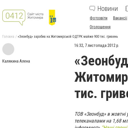
Новини
Фотозвіти
Вакансії
Оголошення
Головна
«Зеонбуд» заробив на Житомирській ОДТРК майже 900 тис. гривень
16:32, 7 листопада 2012 р.
«Зеонбуд
Калякина Алена
Житомир
тис. грив
ТОВ «Зеонбуд» в жовтні 
телеканалами на 1,68 мл
інформують
"Наші гроші"