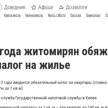
Довідник
Афіша
Дозвілля
Карта міста
Нерухомість
Авто / Мото
Погода
Транспорт
Д
 года житомирян обяж
налог на жилье
13 года вводится обязательный налог на квартиры (ставки 
ы за 1 кв.м)
.
-служба Государственной налоговой службы в Киеве.
нимальной зарплаты за 1 кв. м – для квартир до 240 кв. м 