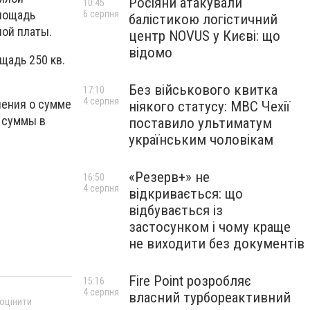
Росіяни атакували
10:45
площадь
6 серпня
балістикою логістичний
ной платы.
центр NOVUS у Києві: що
відомо
щадь 250 кв.
Без військового квитка
17:10
4 серпня
ления о сумме
ніякого статусу: МВС Чехії
 суммы в
поставило ультиматум
українським чоловікам
«Резерв+» не
16:50
4 серпня
відкривається: що
відбувається із
застосунком і чому краще
не виходити без документів
Fire Point розробляє
15:16
4 серпня
власний турбореактивний
 оцінити