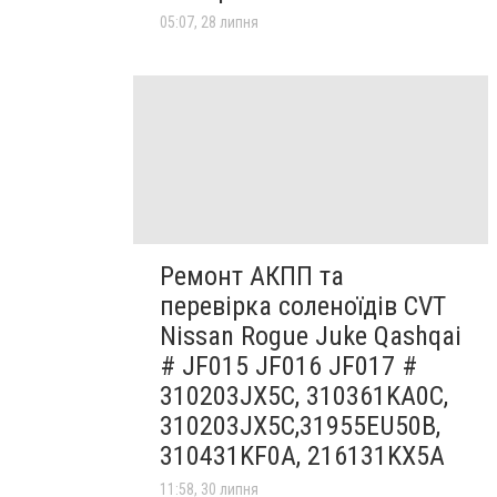
05:07, 28 липня
Ремонт АКПП та
перевірка соленоїдів CVT
Nissan Rogue Juke Qashqai
# JF015 JF016 JF017 #
310203JX5C, 310361KA0C,
310203JX5C,31955EU50B,
310431KF0A, 216131KX5A
11:58, 30 липня