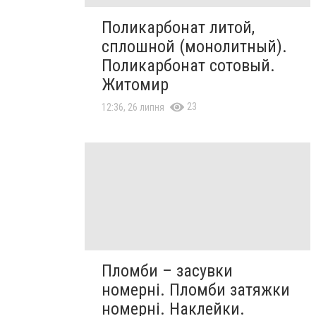
Поликарбонат литой,
сплошной (монолитный).
Поликарбонат сотовый.
Житомир
23
12:36, 26 липня
Пломби – засувки
номерні. Пломби затяжки
номерні. Наклейки.