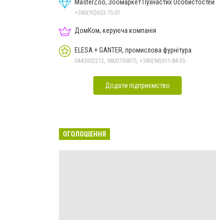
MasterZoo, Зоомаркет Пухнастих Особистостей
+380(95)653-75-01
ДомКом, керуюча компанія
ELESA + GANTER, промислова фурнітура
0443002212, 0800750875, +380(98)011-84-55
Додати підприємство
ОГОЛОШЕННЯ