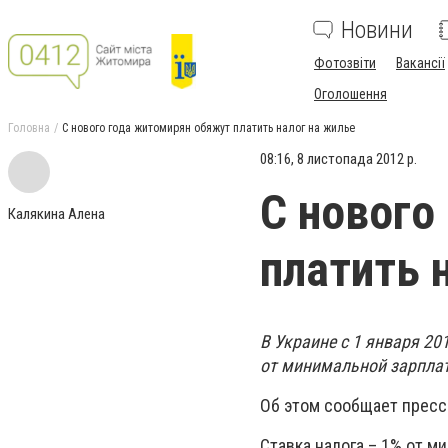
Новини
Фотозвіти
Вакансії
Оголошення
Головна
С нового года житомирян обяжут платить налог на жилье
08:16, 8 листопада 2012 р.
С нового
Калякина Алена
платить 
В Украине с 1 января 20
от минимальной зарплат
Об этом сообщает пресс
Ставка налога – 1% от ми