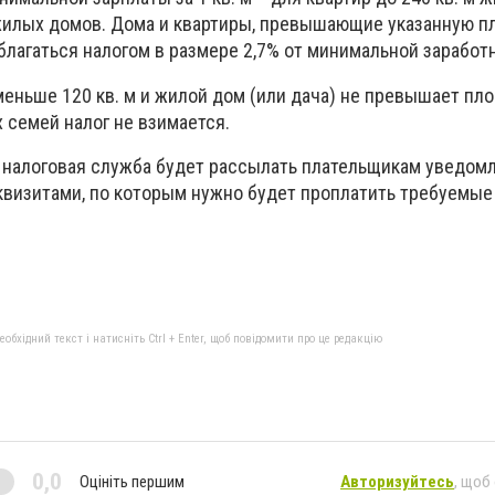
 жилых домов. Дома и квартиры, превышающие указанную 
благаться налогом в размере 2,7% от минимальной заработ
меньше 120 кв. м и жилой дом (или дача) не превышает пло
х семей налог не взимается.
а налоговая служба будет рассылать плательщикам уведом
квизитами, по которым нужно будет проплатить требуемые
бхідний текст і натисніть Ctrl + Enter, щоб повідомити про це редакцію
0,0
Оцініть першим
Авторизуйтесь
, щоб