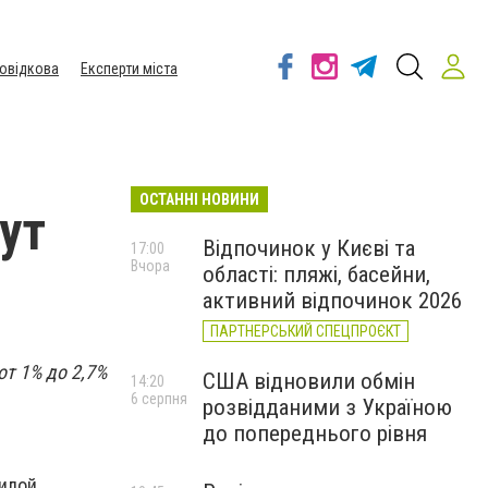
овідкова
Експерти міста
ОСТАННІ НОВИНИ
ут
Відпочинок у Києві та
17:00
Вчора
області: пляжі, басейни,
активний відпочинок 2026
ПАРТНЕРСЬКИЙ СПЕЦПРОЄКТ
от 1% до 2,7%
США відновили обмін
14:20
6 серпня
розвідданими з Україною
до попереднього рівня
жилой