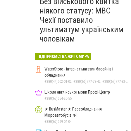
Без військового квитка
ніякого статусу: МВС
Чехії поставило
ультиматум українським
чоловікам
ПІДПРИЄМСТВА ЖИТОМИРА
WaterStore - інтернет магазин басейнів і
обладнання
+380(44)502-01-02, +380(66)777-78-42, +380(67)777-82-19, +380(67)890-80-80, +380(73)890-80-80, +380(44)502-01-03
Школа англійської мови Профі-Центр
+380(67)554-20-55
★ BusMaster ★ Переобладнання
Мікроавтобусів №1
+380(67)599-04-04