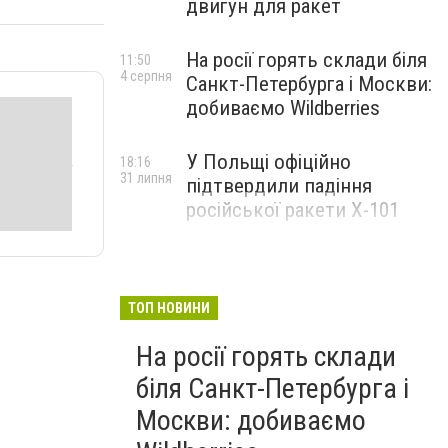
двигун для ракет
На росії горять склади біля
11:50
4 серпня
Санкт-Петербурга і Москви:
добиваємо Wildberries
У Польщі офіційно
18:16
31 липня
підтвердили падіння
російської ракети Х-101
ТОП НОВИНИ
На росії горять склади
біля Санкт-Петербурга і
Москви: добиваємо