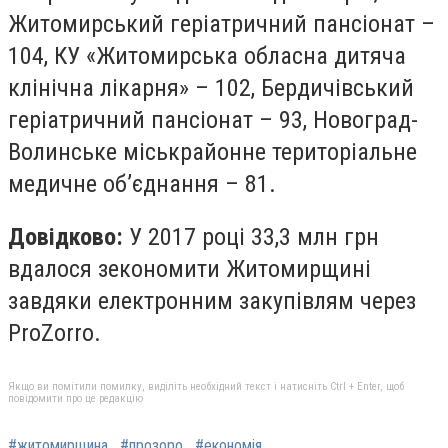
Житомирський геріатричний пансіонат –
104, КУ «Житомирська обласна дитяча
клінічна лікарня» – 102, Бердичівський
геріатричний пансіонат – 93, Новоград-
Волинське міськрайонне територіальне
медичне об’єднання – 81.
Довідково:
У 2017 році 33,3 млн грн
вдалося зекономити Житомирщині
завдяки електронним закупівлям через
ProZorro.
Якщо ви помітили помилку, виділіть необхідний текст і натисніть Ctrl + Enter, щоб
повідомити про це редакцію
#житомирщина
#прозоро
#економія