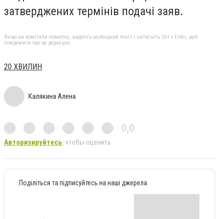
затверджених термінів подачі заяв.
Якщо ви помітили помилку, виділіть необхідний текст і натисніть Ctrl + Enter, щоб
повідомити про це редакцію
20 ХВИЛИН
Калякина Алена
0,0
Авторизируйтесь
, чтобы оценить
Поділіться та підписуйтесь на наші джерела