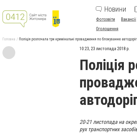
Новини
Фотозвіти
Вакансії
Оголошення
Головна
Поліція розпочала три кримінальні провадження по блокуванню автодоріг
10:23, 23 листопада 2018 р.
Поліція 
провадже
автодорі
20-21 листопада на окре
рух транспортних засобі