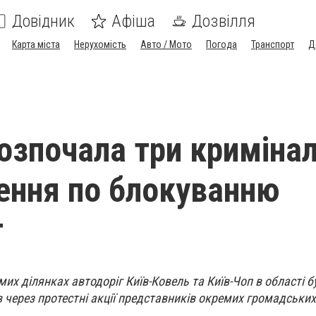
Довідник
Афіша
Дозвілля
Карта міста
Нерухомість
Авто / Мото
Погода
Транспорт
Д
розпочала три кримінал
ння по блокуванню
г
мих ділянках автодоріг Київ-Ковель та Київ-Чоп в області б
в через протестні акції представників окремих громадських