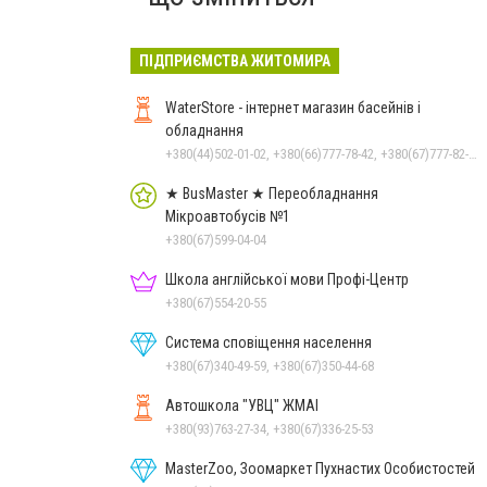
ПІДПРИЄМСТВА ЖИТОМИРА
WaterStore - інтернет магазин басейнів і
обладнання
+380(44)502-01-02, +380(66)777-78-42, +380(67)777-82-19, +380(67)890-80-80, +380(73)890-80-80, +380(44)502-01-03
★ BusMaster ★ Переобладнання
Мікроавтобусів №1
+380(67)599-04-04
Школа англійської мови Профі-Центр
+380(67)554-20-55
Система сповіщення населення
+380(67)340-49-59, +380(67)350-44-68
Автошкола "УВЦ" ЖМАІ
+380(93)763-27-34, +380(67)336-25-53
MasterZoo, Зоомаркет Пухнастих Особистостей