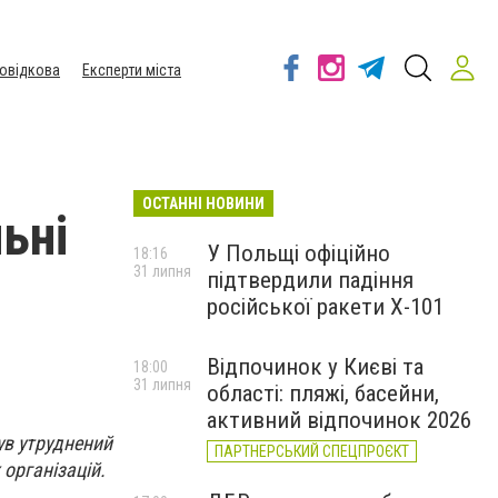
овідкова
Експерти міста
ОСТАННІ НОВИНИ
ьні
У Польщі офіційно
18:16
31 липня
підтвердили падіння
російської ракети Х-101
Відпочинок у Києві та
18:00
31 липня
області: пляжі, басейни,
активний відпочинок 2026
ув утруднений
ПАРТНЕРСЬКИЙ СПЕЦПРОЄКТ
 організацій.