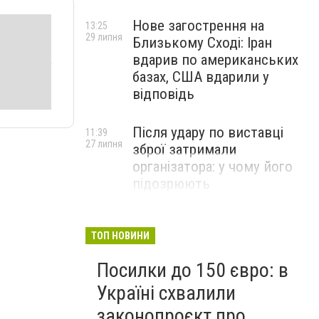
Нове загострення на
13:25
29 липня
Близькому Сході: Іран
вдарив по американських
базах, США вдарили у
відповідь
Після удару по виставці
11:39
27 липня
зброї затримали
організатора: у чому його
підозрюють
ТОП НОВИНИ
Посилки до 150 євро: в
Україні схвалили
законопроєкт про