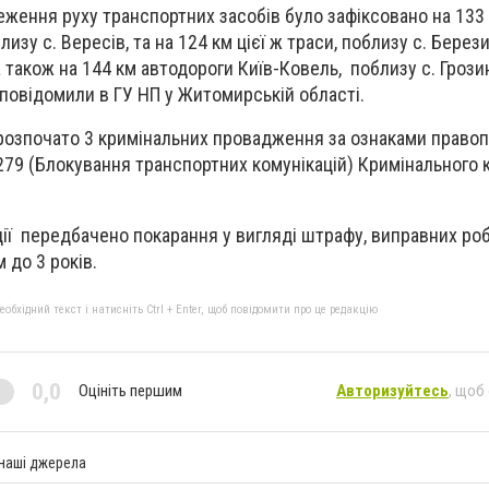
меження руху транспортних засобів було зафіксовано на 133
лизу с. Вересів, та на 124 км цієї ж траси, поблизу с. Берез
 також на 144 км автодороги Київ-Ковель, поблизу с. Грози
повідомили в ГУ НП у Житомирській області.
озпочато 3 кримінальних провадження за ознаками право
79 (Блокування транспортних комунікацій) Кримінального 
дії передбачено покарання у вигляді штрафу, виправних роб
 до 3 років.
бхідний текст і натисніть Ctrl + Enter, щоб повідомити про це редакцію
0,0
Оцініть першим
Авторизуйтесь
, щоб
 наші джерела