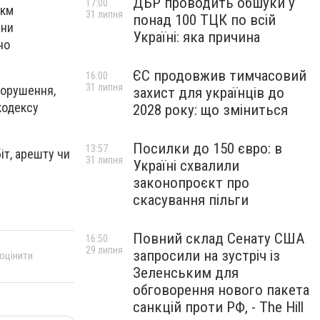
ДБР проводить обшуки у
17:00
 км
31 липня
понад 100 ТЦК по всій
ини
Україні: яка причина
но
ЄС продовжив тимчасовий
16:00
31 липня
порушення,
захист для українців до
кодексу
2028 року: що зміниться
Посилки до 150 євро: в
13:57
іт, арешту чи
31 липня
Україні схвалили
законопроєкт про
скасування пільги
Повний склад Сенату США
16:50
29 липня
запросили на зустріч із
 оцінити
Зеленським для
обговорення нового пакета
санкцій проти РФ, - The Hill