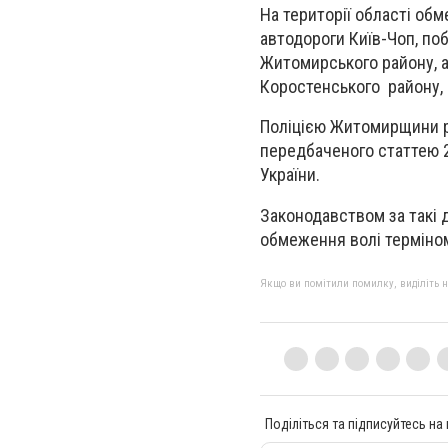
На території області об
автодороги Київ-Чоп, поб
Житомирського району, а
Коростенського району, 
Поліцією Житомирщини р
передбаченого статтею 2
України.
Законодавством за такі 
обмеження волі терміном
Якщо ви помітили помилку, виділіть нео
Поділіться та підписуйтесь на