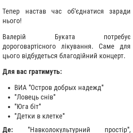
Тепер настав час об'єднатися заради
нього!
Валерій Буката потребує
дороговартісного лікування. Саме для
цього відбудеться благодійний концерт.
Для вас гратимуть:
ВИА "Остров добрых надежд"
"Ловець снів"
"Юга біт"
"Детки в клетке"
Де:
"Навколокультурний простір",