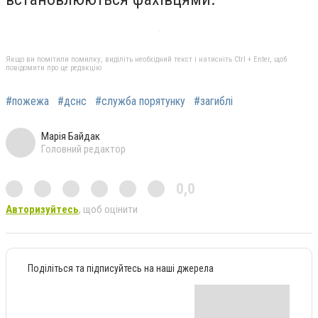
Якщо ви помітили помилку, виділіть необхідний текст і натисніть Ctrl + Enter, щоб
повідомити про це редакцію
#пожежа
#дснс
#служба порятунку
#загиблі
Марія Байдак
Головний редактор
0,0
Авторизуйтесь
, щоб оцінити
Поділіться та підписуйтесь на наші джерела