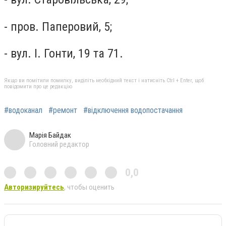
- пров. Паперовий, 5;
- вул. І. Гонти, 19 та 71.
Якщо ви помітили помилку, виділіть необхідний текст і натисніть Ctrl + Enter, щоб
повідомити про це редакцію
#водоканал
#ремонт
#відключення водопостачання
Марія Байдак
Головний редактор
0,0
Авторизируйтесь
, чтобы оценить