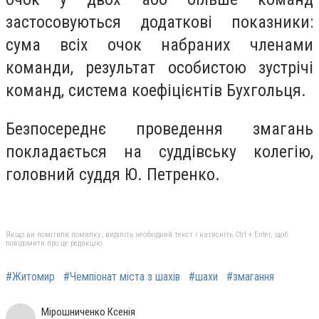
застосовуються додаткові показники:
сума всіх очок набраних членами
команди, результат особистою зустрічі
команд, система коефіцієнтів Бухгольця.
Безпосереднє проведення змагань
покладається на суддівську колегію,
головний суддя Ю. Петренко.
Якщо ви помітили помилку, виділіть необхідний текст і натисніть Ctrl + Enter, щоб
повідомити про це редакцію
#Житомир
#Чемпіонат міста з шахів
#шахи
#змагання
Мірошниченко Ксенія