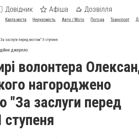
Довідник
Афіша
Дозвілля
Карта міста
Нерухомість
Авто / Мото
Погода
Транспорт
Д
а заслуги перед містом" II ступеня
дійне джерело
рі волонтера Олекса
кого нагороджено
ю "За заслуги перед
I ступеня