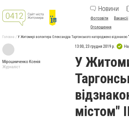
Новини
Фотозвіти
Вакансії
Оголошення
Головна
У Житомирі волонтера Олександра Таргонського нагороджено відзнакою "З
13:00, 23 грудня 2019 р.
На
У Житоми
Мірошниченко Ксенія
Журналіст
Таргонсь
відзнако
містом" I