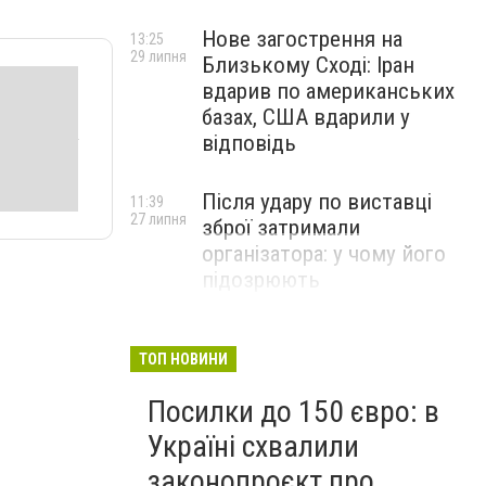
Нове загострення на
13:25
29 липня
Близькому Сході: Іран
вдарив по американських
базах, США вдарили у
відповідь
Після удару по виставці
11:39
27 липня
зброї затримали
організатора: у чому його
підозрюють
ТОП НОВИНИ
Посилки до 150 євро: в
Україні схвалили
законопроєкт про