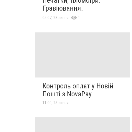
Печатки, пломбіри.
Гравіювання.
1
05:07, 28 липня
Контроль оплат у Новій
Пошті з NovaPay
11:00, 28 липня