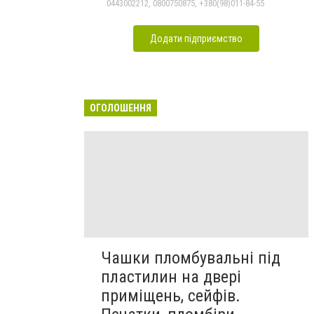
0443002212, 0800750875, +380(98)011-84-55
Додати підприємство
ОГОЛОШЕННЯ
Чашки пломбувальні під
пластилин на двері
приміщень, сейфів.