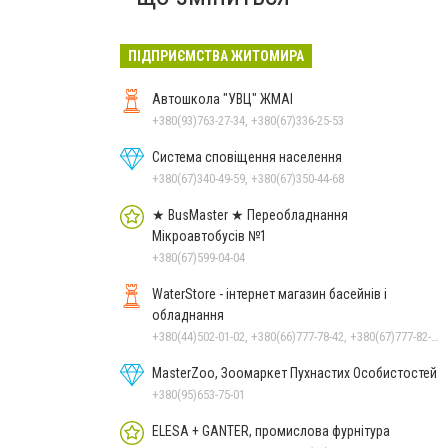
ПІДПРИЄМСТВА ЖИТОМИРА
Автошкола "УВЦ" ЖМАІ
+380(93)763-27-34, +380(67)336-25-53
Система сповіщення населення
+380(67)340-49-59, +380(67)350-44-68
★ BusMaster ★ Переобладнання
Мікроавтобусів №1
+380(67)599-04-04
WaterStore - інтернет магазин басейнів і
обладнання
+380(44)502-01-02, +380(66)777-78-42, +380(67)777-82-19, +380(67)890-80-80, +380(73)890-80-80, +380(44)502-01-03
MasterZoo, Зоомаркет Пухнастих Особистостей
+380(95)653-75-01
ELESA + GANTER, промислова фурнітура