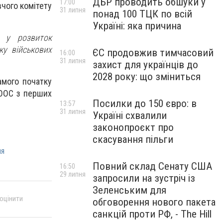
ДБР проводить обшуки у
17:00
вчого комітету
31 липня
понад 100 ТЦК по всій
Україні: яка причина
к у розвиток
ку військових
ЄС продовжив тимчасовий
16:00
31 липня
захист для українців до
2028 року: що зміниться
амого початку
/ООС з перших
Посилки до 150 євро: в
13:57
31 липня
Україні схвалили
законопроєкт про
скасування пільги
ня
Повний склад Сенату США
16:50
29 липня
запросили на зустріч із
Зеленським для
 оцінити
обговорення нового пакета
санкцій проти РФ, - The Hill