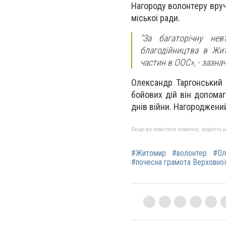
Нагороду волонтеру вруч
міської ради.
"За багаторічну не
благодійництва в Жит
частин в ООС», - зазна
Олександр Таргонський 
бойових дій він допомаг
днів війни. Нагороджени
Якщо ви помітили помилку, виділіть нео
#Житомир
#волонтер
#Ол
#почесна грамота Верховної