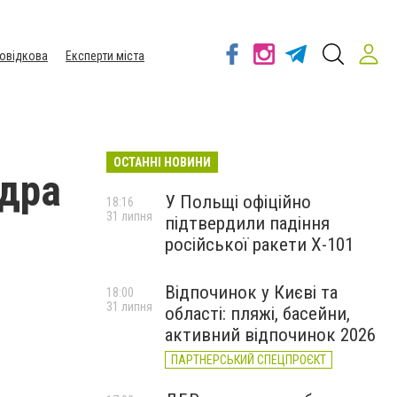
овідкова
Експерти міста
ОСТАННІ НОВИНИ
ндра
У Польщі офіційно
18:16
31 липня
підтвердили падіння
російської ракети Х-101
Відпочинок у Києві та
18:00
31 липня
області: пляжі, басейни,
активний відпочинок 2026
ПАРТНЕРСЬКИЙ СПЕЦПРОЄКТ