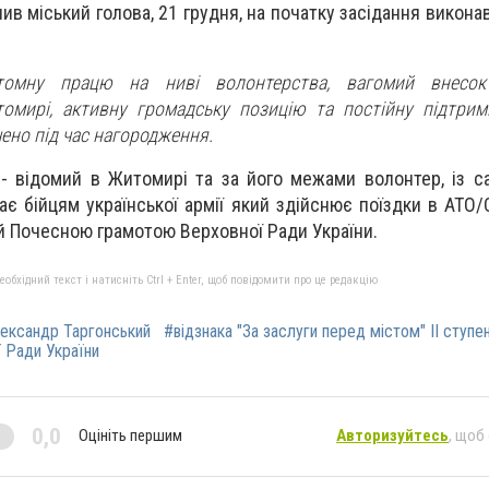
ив міський голова, 21 грудня, на початку засідання викона
втомну працю на ниві волонтерства, вагомий внесо
омирі, активну громадську позицію та постійну підтрим
чено під час нагородження.
- відомий в Житомирі та за його межами волонтер, із с
ає бійцям української армії який здійснює поїздки в АТО
й Почесною грамотою Верховної Ради України.
бхідний текст і натисніть Ctrl + Enter, щоб повідомити про це редакцію
ександр Таргонський
#відзнака "За заслуги перед містом" II ступе
 Ради України
0,0
Оцініть першим
Авторизуйтесь
, щоб