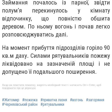
З
аймання почалось із парної, звідти
полум’я перекинулось у кімнату
відпочинку, що повністю обшита
деревом. По ньому вогонь і почав легко
розповсюджуватись далі.
На момент прибуття підрозділів горіло 90
кв.м даху. Силами рятувальників пожежу
ліквідовано на зазначеній площі і не
допущено її подальшого поширення.
Якщо ви помітили помилку, виділіть необхідний текст і натисніть Ctrl + Enter, щоб
повідомити про це редакцію
#Житомир
#пожежа
#приватна лазня
#вогонь
#загоряння
#Черняхівський район
#рятувальники