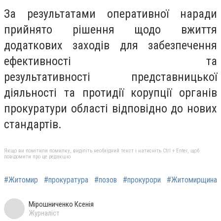
За результатами оперативної наради
прийнято рішення щодо вжиття
додаткових заходів для забезпечення
ефективності та
результативності представницької
діяльності та протидії корупції органів
прокуратури області відповідно до нових
стандартів.
Якщо ви помітили помилку, виділіть необхідний текст і натисніть Ctrl + Enter, щоб
повідомити про це редакцію
#Житомир
#прокуратура
#позов
#прокурори
#Житомирщина
Мірошниченко Ксенія
Журналіст